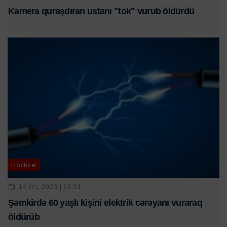
Kamera quraşdıran ustanı "tok" vurub öldürdü
Hadisə
14 IYL 2023 | 23:01
Şəmkirdə 60 yaşlı kişini elektrik cərəyanı vuraraq
öldürüb