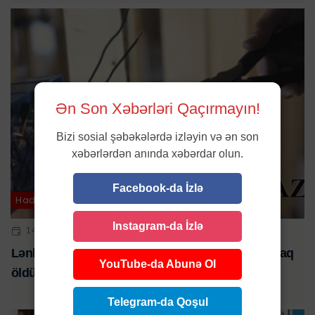
Ən Son Xəbərləri Qaçırmayın!
Bizi sosial şəbəkələrdə izləyin və ən son
xəbərlərdən anında xəbərdar olun.
Facebook-da İzlə
Hadisə
Instagram-da İzlə
14 IYL 2023 | 21:10
Lənkəranda 56 yaşlı kişini elektrik cərəyanı vuraraq
YouTube-da Abunə Ol
öldürüb
Telegram-da Qoşul