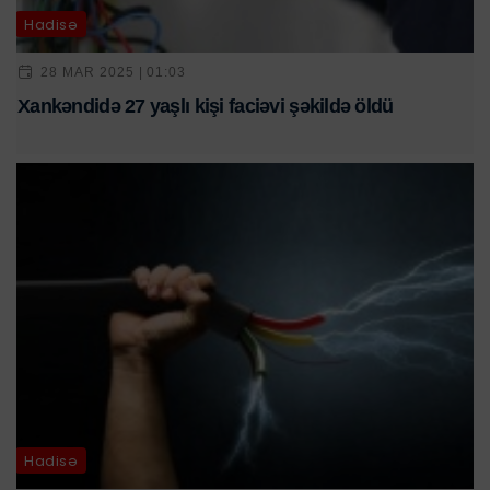
Hadisə
28 MAR 2025 | 01:03
Xankəndidə 27 yaşlı kişi faciəvi şəkildə öldü
Hadisə