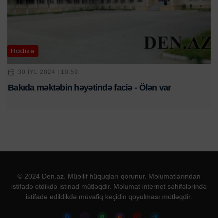
Hadisə
30 IYL 2024 | 10:59
Bakıda məktəbin həyətində faciə - Ölən var
© 2024 Den.az. Müəllif hüquqları qorunur. Məlumatlarından
istifadə etdikdə istinad mütləqdir. Məlumat internet səhifələrində
istifadə edildikdə müvafiq keçidin qoyulması mütləqdir.