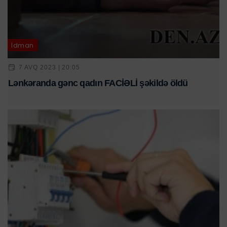
İdman
7 AVQ 2023 | 20:05
Lənkəranda gənc qadın FACİƏLİ şəkildə öldü