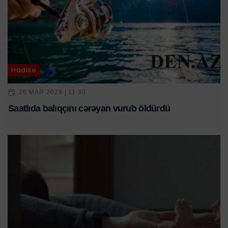
Hadisə
26 MAR 2024 | 11:30
Saatlıda balıqçını cərəyan vurub öldürdü