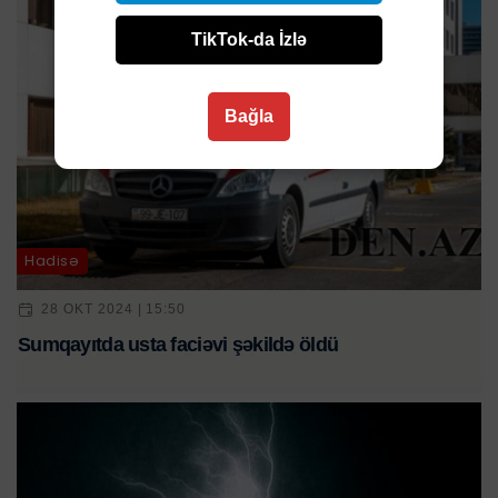
TikTok-da İzlə
Bağla
Hadisə
28 OKT 2024 | 15:50
Sumqayıtda usta faciəvi şəkildə öldü