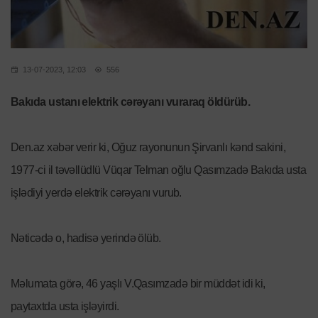
13-07-2023, 12:03
556
Bakıda ustanı elektrik cərəyanı vuraraq öldürüb.
Den.az xəbər verir ki, Oğuz rayonunun Şirvanlı kənd sakini,
1977-ci il təvəllüdlü Vüqar Telman oğlu Qasımzadə Bakıda usta
işlədiyi yerdə elektrik cərəyanı vurub.
Nəticədə o, hadisə yerində ölüb.
Məlumata görə, 46 yaşlı V.Qasımzadə bir müddət idi ki,
paytaxtda usta işləyirdi.