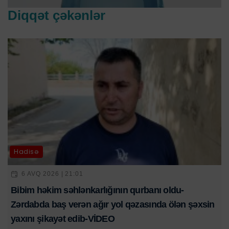
Diqqət çəkənlər
Hadisə
6 AVQ 2026 | 21:01
Bibim həkim səhlənkarlığının qurbanı oldu-
Zərdabda baş verən ağır yol qəzasında ölən şəxsin
yaxını şikayət edib-VİDEO