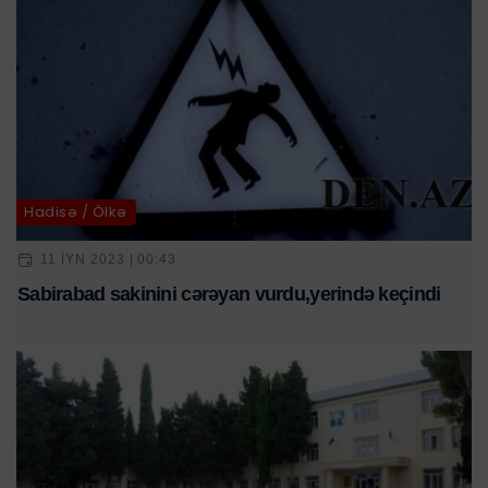
Hadisə / Ölkə
11 IYN 2023 | 00:43
Sabirabad sakinini cərəyan vurdu,yerində keçindi