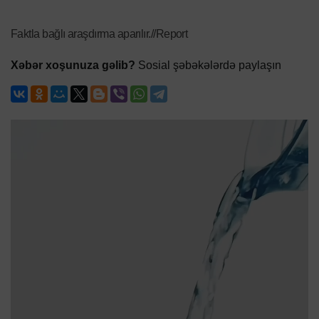
Faktla bağlı araşdırma aparılır.//Report
Xəbər xoşunuza gəlib?
Sosial şəbəkələrdə paylaşın