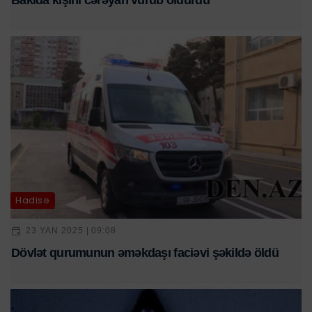
Bakıda kişini cərəyan vurub öldürdü
Hadisə
23 YAN 2025 | 09:08
Dövlət qurumunun əməkdaşı faciəvi şəkildə öldü