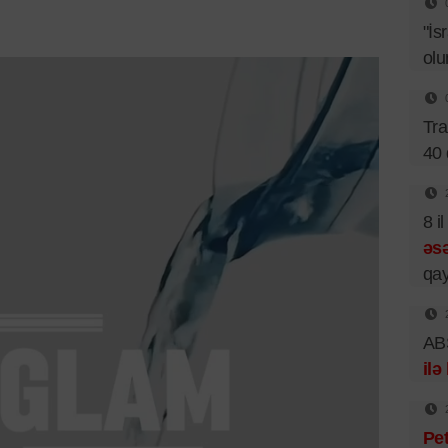
"İs
olu
Tr
40 
8 i
əsə
qay
ABŞ
ilə
Pet