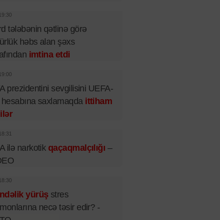
19:30
d tələbənin qətlinə görə
rlük həbs alan şəxs
rafından
imtina etdi
19:00
A prezidentini sevgilisini UEFA-
n hesabına saxlamaqda
ittiham
ilər
18:31
 ilə narkotik
qaçaqmalçılığı
–
DEO
18:30
ndəlik yürüş
stres
monlarına necə təsir edir? -