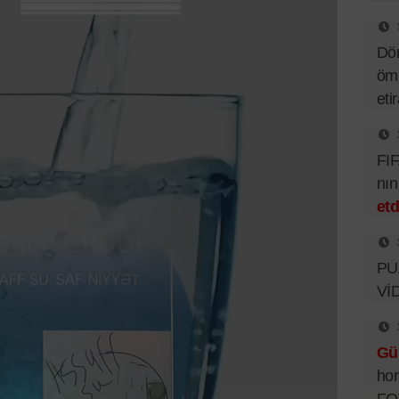
Dör
ömü
eti
FIF
nı
etd
PUA
Vİ
Gü
hor