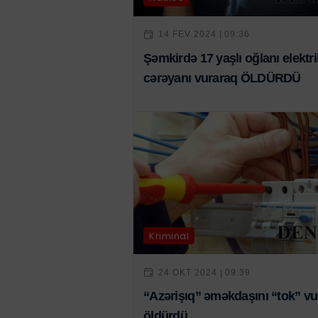
14 FEV 2024 | 09:36
Şəmkirdə 17 yaşlı oğlanı elektri
cərəyanı vuraraq ÖLDÜRDÜ
Kriminal
24 OKT 2024 | 09:39
“Azərişıq” əməkdaşını “tok” v
öldürdü