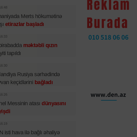
16:48
maniyada Merts hökumətinə
rşı
etirazlar başladı
16:33
birabadda
məktəbli qızın
iti tapıldı
16:30
landiya Rusiya sərhədində
van keçidlərini
bağladı
16:26
nel Messinin atası
dünyasını
işdi
16:19
 isti hava ilə bağlı əhaliyə