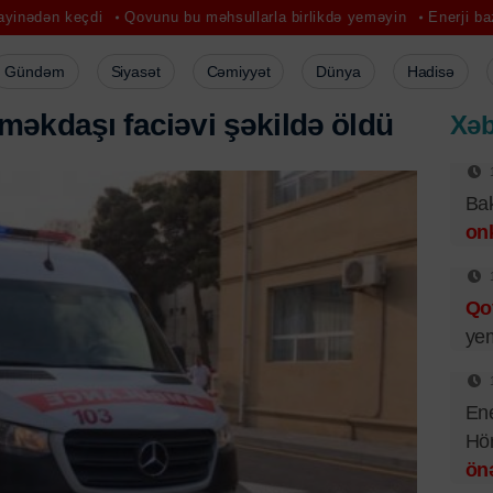
Qovunu bu məhsullarla birlikdə yeməyin
Enerji bazarında yeni d
Gündəm
Siyasət
Cəmiyyət
Dünya
Hadisə
m
ə
k
d
a
ş
ı
f
a
c
i
ə
v
i
ş
ə
k
i
l
d
ə
ö
l
d
ü
Xəb
Bak
on
Qo
ye
Ene
Hör
önə