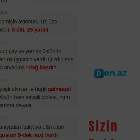
TO
18:00
 sərnişin avtobusu üz-üzə
pıldıı:
8 ölü, 25 yaralı
17:33
yuq çay və yemək üstündə
adına işgəncə verdi: Qızdırılmış
lə arvadına
“dağ basdı”
17:30
yaşlı aktrisa ilə bağlı
qalmaqal
üyür: həm sevgili iddiası, həm
şanma davası
17:00
aniyadan İtaliyaya ultimatum:
qustun 9-dək vaxt verdi