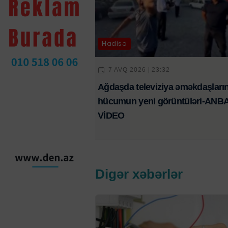
Hadisə
7 AVQ 2026 | 23:32
Ağdaşda televiziya əməkdaşları
hücumun yeni görüntüləri-AN
VİDEO
Digər xəbərlər