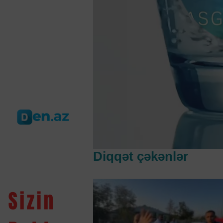
Diqqət çəkənlər