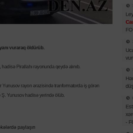
Ley
Ca
FO
əyanı vuraraq öldürüb.
Uca
vu
i, hadisə Pirallahı rayonunda qeydə alınıb.
Hər
dü
r Yunusov rayon ərazisində tranformatorda iş görən
ə Ş. Yunusov hadisə yerində ölüb.
Est
xər
- 
kələrdə paylaşın