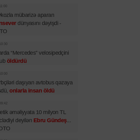
11:00
kozla mübarizə aparan
nsever
dünyasını dəyişdi -
TO
10:30
rda “Mercedes” velosipedçini
rub
öldürdü
10:00
bçiləri daşıyan avtobus qəzaya
şdü,
onlarla insan öldü
09:42
etik əməliyyata 10 milyon TL
clədiyi deyilən
Ebru Gündeş
...
FOTO