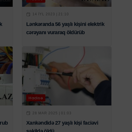
14 IYL 2023 | 21:10
k
Lənkəranda 56 yaşlı kişini elektrik
cərəyanı vuraraq öldürüb
Hadisə
28 MAR 2025 | 01:03
urub
Xankəndidə 27 yaşlı kişi faciəvi
şəkildə öldü