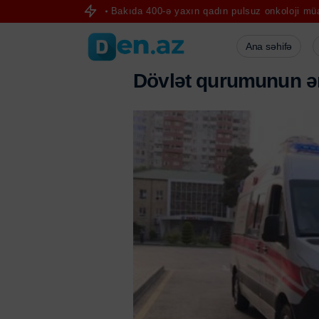
dırılır
Bakıda 400-ə yaxın qadın pulsuz onkoloji müayinədən keçdi
Ana səhifə
D
ö
v
l
ə
t
q
u
r
u
m
u
n
u
n
ə