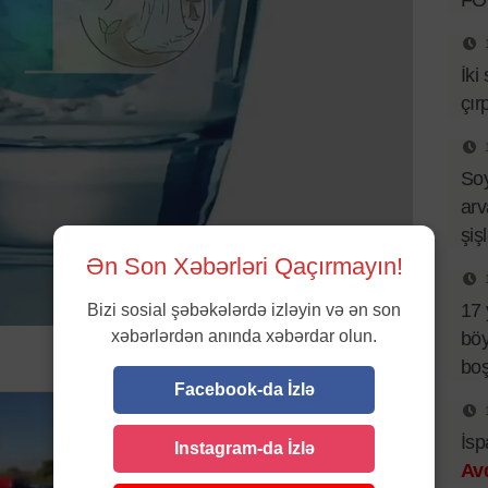
FO
İki
çır
So
arv
şiş
Ən Son Xəbərləri Qaçırmayın!
17 
Bizi sosial şəbəkələrdə izləyin və ən son
xəbərlərdən anında xəbərdar olun.
böy
bo
Facebook-da İzlə
İsp
Instagram-da İzlə
Av