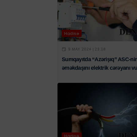
Hadisə
9 MAY 2024 | 23:18
Sumqayıtda “Azərişıq” ASC-ni
əməkdaşını elektrik cərəyanı v
Hadisə