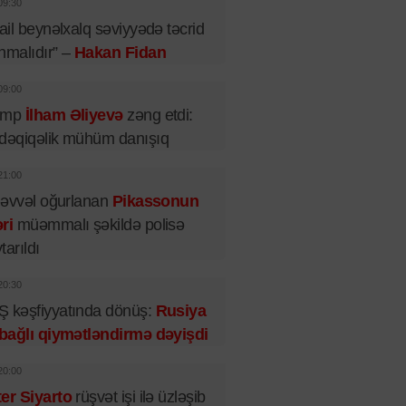
09:30
rail beynəlxalq səviyyədə təcrid
nmalıdır” –
Hakan Fidan
09:00
amp
İlham Əliyevə
zəng etdi:
dəqiqəlik mühüm danışıq
21:00
l əvvəl oğurlanan
Pikassonun
ri
müəmmalı şəkildə polisə
tarıldı
20:30
 kəşfiyyatında dönüş:
Rusiya
 bağlı qiymətləndirmə dəyişdi
20:00
er Siyarto
rüşvət işi ilə üzləşib