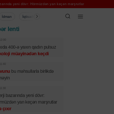
övr: Hörmüzdən yan keçən marşrutlar önə çıxır
Leykozla mübarizə 
İdman
İqtisadiyyat
Şou-biznes
Müsahibə
Mədə
ər lenti
12:00
ıda 400-ə yaxın qadın pulsuz
koloji müayinədən keçdi
11:40
vunu
bu məhsullarla birlikdə
məyin
11:30
rji bazarında yeni dövr:
müzdən yan keçən marşrutlar
 çıxır