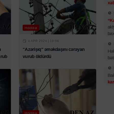
xəb
“Ka
akt
Hadisə
bax
4 APR 2024 | 19:06
n
"Azərişıq" əməkdaşını cərəyan
Hək
urub
vurub öldürdü
bət
Bak
kar
Hadisə