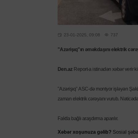
23-01-2025, 09:08
737
"Azərişıq"ın əməkdaşını elektrik cər
Den.az
Report-a istinadən xəbər verir k
"Azərişıq" ASC-də montyor işləyən Şaki
zaman elektrik cərəyanı vurub. Nəticəd
Faktla bağlı araşdırma aparılır.
Xəbər xoşunuza gəlib?
Sosial şəbə