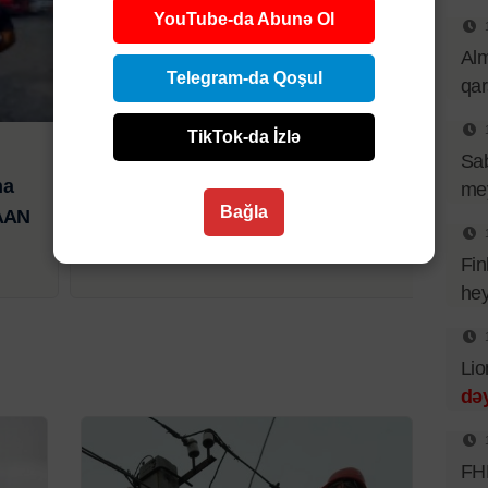
YouTube-da Abunə Ol
Al
Telegram-da Qoşul
qa
Ölkə
TikTok-da İzlə
7 AVQ 2026 | 12:50
Sa
na
Sabah 39 dərəcə isti olacaq - hava
mey
Bağla
BAAN
PROQNOZU
Fin
hey
Lio
dəy
FHN