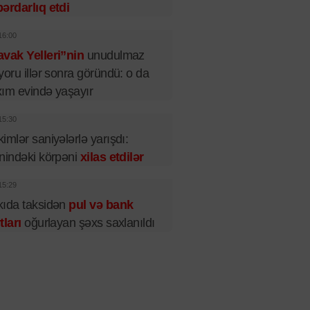
ərdarlıq etdi
16:00
vak Yelleri”nin
unudulmaz
yoru illər sonra göründü: o da
ım evində yaşayır
15:30
imlər saniyələrlə yarışdı:
nindəki körpəni
xilas etdilər
15:29
ıda taksidən
pul və bank
tları
oğurlayan şəxs saxlanıldı