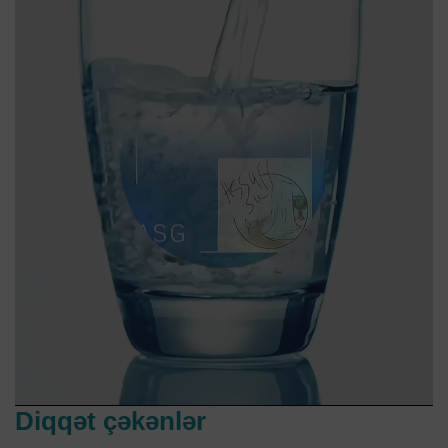
Diqqət çəkənlər