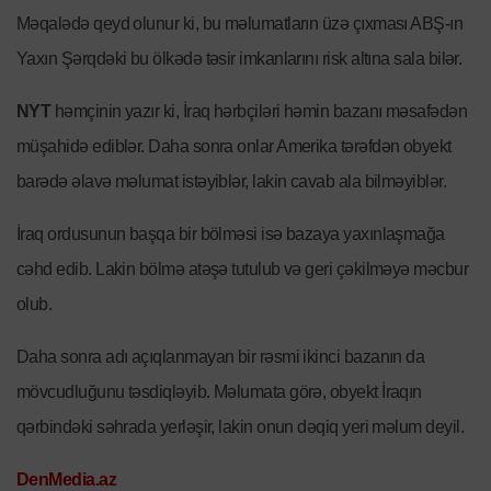
Məqalədə qeyd olunur ki, bu məlumatların üzə çıxması ABŞ-ın
Yaxın Şərqdəki bu ölkədə təsir imkanlarını risk altına sala bilər.
NYT
həmçinin yazır ki, İraq hərbçiləri həmin bazanı məsafədən
müşahidə ediblər. Daha sonra onlar Amerika tərəfdən obyekt
barədə əlavə məlumat istəyiblər, lakin cavab ala bilməyiblər.
İraq ordusunun başqa bir bölməsi isə bazaya yaxınlaşmağa
cəhd edib. Lakin bölmə atəşə tutulub və geri çəkilməyə məcbur
olub.
Daha sonra adı açıqlanmayan bir rəsmi ikinci bazanın da
mövcudluğunu təsdiqləyib. Məlumata görə, obyekt İraqın
qərbindəki səhrada yerləşir, lakin onun dəqiq yeri məlum deyil.
DenMedia.az