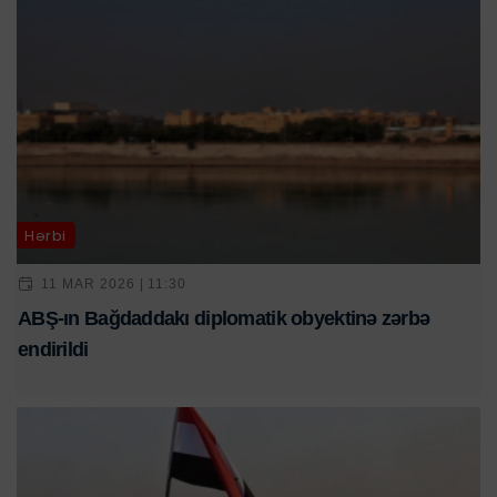
Hərbi
11 MAR 2026 | 11:30
ABŞ-ın Bağdaddakı diplomatik obyektinə zərbə
endirildi