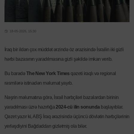
18-05-2026, 15:30
İraq bir ildən çox müddət ərzində öz ərazisində İsrailin iki gizli
hərbi bazasının yaradılmasına gizli şəkildə imkan verib.
Bu barədə
The New York Times
qəzeti iraqlı və regional
rəsmilərə istinadən məlumat yayıb.
Nəşrin məlumatına görə, İsrail hərbçiləri bazalardan birinin
yaradılması üzrə hazırlığa
2024-cü ilin sonunda
başlayıblar.
Qəzet yazır ki, ABŞ İraq ərazisində üçüncü dövlətin hərbçilərinin
yerləşdiyini Bağdaddan gizlətmiş ola bilər.