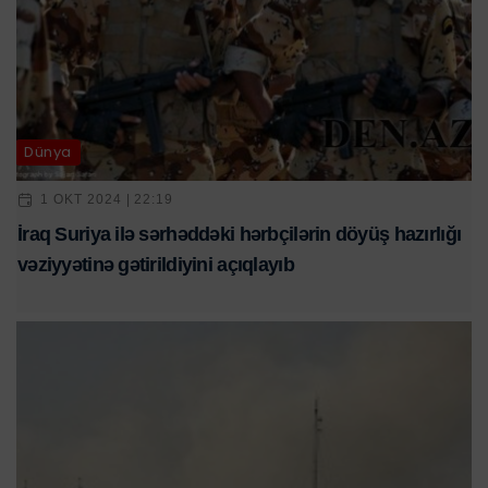
Dünya
1 OKT 2024 | 22:19
İraq Suriya ilə sərhəddəki hərbçilərin döyüş hazırlığı
vəziyyətinə gətirildiyini açıqlayıb