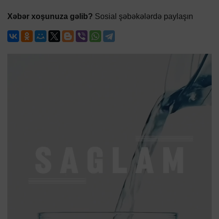
Xəbər xoşunuza gəlib?
Sosial şəbəkələrdə paylaşın