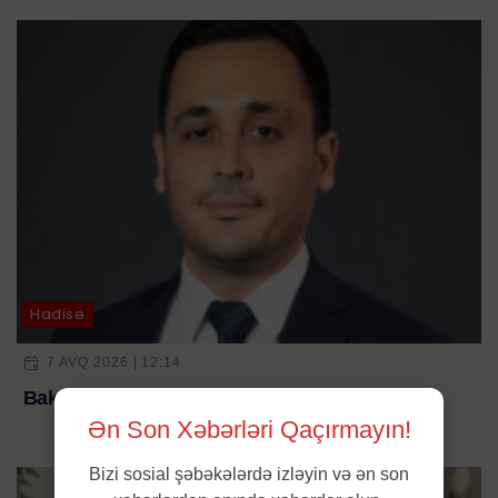
Hadisə
7 AVQ 2026 | 12:14
Bakıda gənc bankir evində ölü tapıldı
Ən Son Xəbərləri Qaçırmayın!
Bizi sosial şəbəkələrdə izləyin və ən son