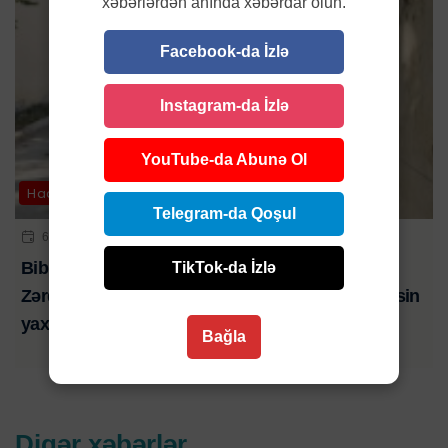
xəbərlərdən anında xəbərdar olun.
Facebook-da İzlə
Instagram-da İzlə
YouTube-da Abunə Ol
Hadisə
Telegram-da Qoşul
6 AVQ 2026 | 21:01
Bibim həkim səhlənkarlığının qurbanı oldu-
TikTok-da İzlə
Zərdabda baş verən ağır yol qəzasında ölən şəxsin
yaxını şikayət edib-VİDEO
Bağla
Digər xəbərlər