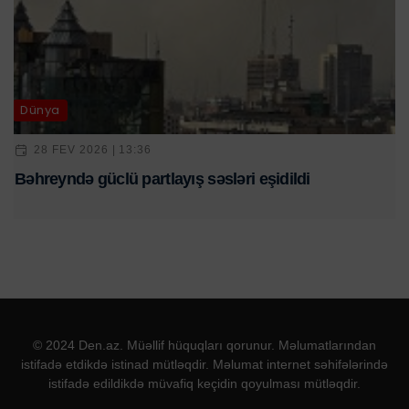
Dünya
28 FEV 2026 | 13:36
Bəhreyndə güclü partlayış səsləri eşidildi
© 2024 Den.az. Müəllif hüquqları qorunur. Məlumatlarından
istifadə etdikdə istinad mütləqdir. Məlumat internet səhifələrində
istifadə edildikdə müvafiq keçidin qoyulması mütləqdir.