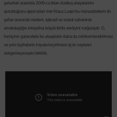
şəhərləri arasında 2009-cu ildən dostluq əlaqələrinin
qurulduğunu qeyd edən mer Klaus Luqer bu münasibətlərin iki
şəhər arasında mədəni, iqtisadi və sosial sahələrdə
əməkdaşlığın inkişafına böyük töhfə verdiyini vurğulayıb. O,
həmçinin gələcəkdə bu əlaqələrin daha da möhkəmləndirilməsi
və yeni layihələrin həyata keçirilməsi üçün səylərini
əsirgəməyəcəyini bildirib.