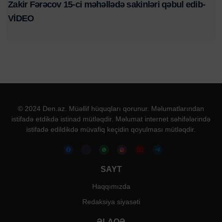
Zakir Fərəcov 15-ci məhəllədə sakinləri qəbul edib-
VİDEO
© 2024 Den.az. Müəllif hüquqları qorunur. Məlumatlarından
istifadə etdikdə istinad mütləqdir. Məlumat internet səhifələrində
istifadə edildikdə müvafiq keçidin qoyulması mütləqdir.
SAYT
Haqqımızda
Redaksiya siyasəti
ƏLAQƏ