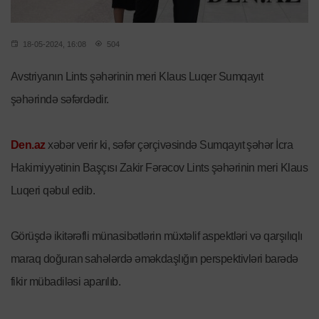
18-05-2024, 16:08
504
Avstriyanın Lints şəhərinin meri Klaus Luqer Sumqayıt
şəhərində səfərdədir.
Den.az
xəbər verir ki, səfər çərçivəsində Sumqayıt şəhər İcra
Hakimiyyətinin Başçısı Zakir Fərəcov Lints şəhərinin meri Klaus
Luqeri qəbul edib.
Görüşdə ikitərəfli münasibətlərin müxtəlif aspektləri və qarşılıqlı
maraq doğuran sahələrdə əməkdaşlığın perspektivləri barədə
fikir mübadiləsi aparılıb.