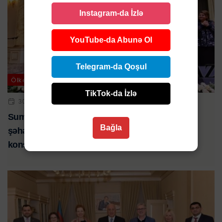
Instagram-da İzlə
YouTube-da Abunə Ol
Telegram-da Qoşul
Ölkə
TikTok-da İzlə
30 SEN 2024 | 20:59
Sumqayıtda səfərdə olan Polşanın Belostok
Bağla
şəhərinin meri Tadeuş Truskolyaskinin şərəfinə
konsert proqramı təşkil olunub-VİDEO