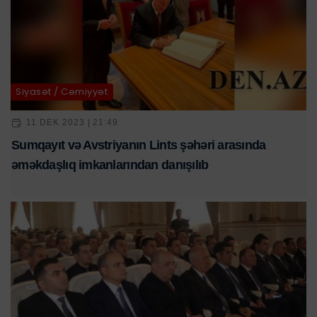
Siyasət / Cəmiyyət
11 DEK 2023 | 21:49
Sumqayıt və Avstriyanın Lints şəhəri arasında
əməkdaşlıq imkanlarından danışılıb