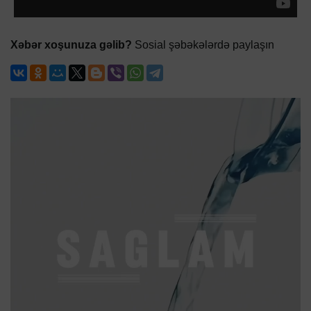
Xəbər xoşunuza gəlib?
Sosial şəbəkələrdə paylaşın