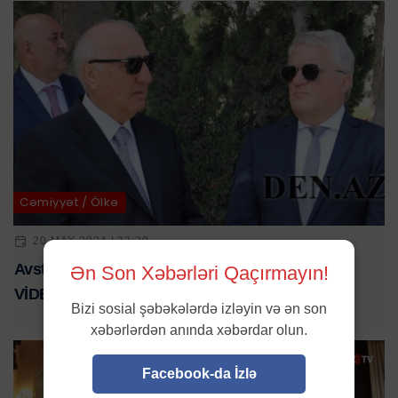
Cəmiyyət / Ölkə
20 MAY 2024 | 23:39
Avstriyalı merin Sumqayıtla bağlı təəssüratları-
Ən Son Xəbərləri Qaçırmayın!
VİDEO
Bizi sosial şəbəkələrdə izləyin və ən son
xəbərlərdən anında xəbərdar olun.
Facebook-da İzlə