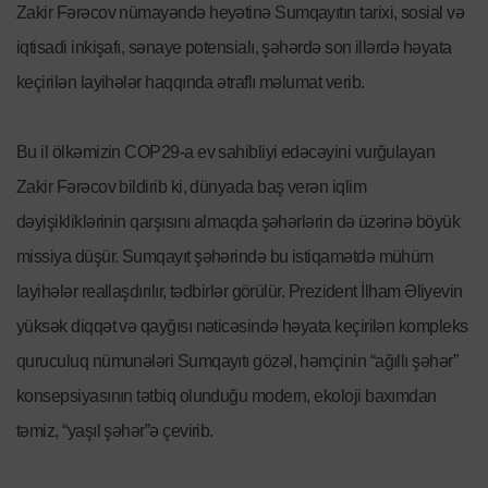
Zakir Fərəcov nümayəndə heyətinə Sumqayıtın tarixi, sosial və
iqtisadi inkişafı, sənaye potensialı, şəhərdə son illərdə həyata
keçirilən layihələr haqqında ətraflı məlumat verib.
Bu il ölkəmizin COP29-a ev sahibliyi edəcəyini vurğulayan
Zakir Fərəcov bildirib ki, dünyada baş verən iqlim
dəyişikliklərinin qarşısını almaqda şəhərlərin də üzərinə böyük
missiya düşür. Sumqayıt şəhərində bu istiqamətdə mühüm
layihələr reallaşdırılır, tədbirlər görülür. Prezident İlham Əliyevin
yüksək diqqət və qayğısı nəticəsində həyata keçirilən kompleks
quruculuq nümunələri Sumqayıtı gözəl, həmçinin “ağıllı şəhər”
konsepsiyasının tətbiq olunduğu modern, ekoloji baxımdan
təmiz, “yaşıl şəhər”ə çevirib.