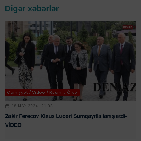
Digər xəbərlər
Cəmiyyət / Video / Rəsmi / Ölkə
18 MAY 2024 | 21:03
Zakir Fərəcov Klaus Luqeri Sumqayıtla tanış etdi-
VİDEO