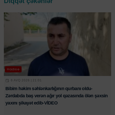
Diqqət çəkənlər
Hadisə
6 AVQ 2026 | 21:01
Bibim həkim səhlənkarlığının qurbanı oldu-
Zərdabda baş verən ağır yol qəzasında ölən şəxsin
yaxını şikayət edib-VİDEO