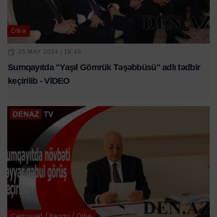
Ölkə
25 MAY 2024 | 18:49
Sumqayıtda "Yaşıl Gömrük Təşəbbüsü" adlı tədbir
keçirilib - VİDEO
Cəmiyyət / Rəsmi / Ölkə