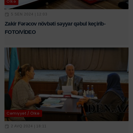
Ölkə
5 SEN 2024 | 12:03
Zakir Fərəcov növbəti səyyar qəbul keçirib-
FOTO/VİDEO
Cəmiyyət / Ölkə
2 AVQ 2024 | 18:11