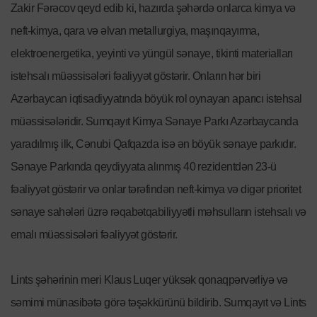
Zakir Fərəcov qeyd edib ki, hazırda şəhərdə onlarca kimya və
neft-kimya, qara və əlvan metallurgiya, maşınqayırma,
elektroenergetika, yeyinti və yüngül sənaye, tikinti materialları
istehsalı müəssisələri fəaliyyət göstərir. Onların hər biri
Azərbaycan iqtisadiyyatında böyük rol oynayan aparıcı istehsal
müəssisələridir. Sumqayıt Kimya Sənaye Parkı Azərbaycanda
yaradılmış ilk, Cənubi Qafqazda isə ən böyük sənaye parkıdır.
Sənaye Parkında qeydiyyata alınmış 40 rezidentdən 23-ü
fəaliyyət göstərir və onlar tərəfindən neft-kimya və digər prioritet
sənaye sahələri üzrə rəqabətqabiliyyətli məhsulların istehsalı və
emalı müəssisələri fəaliyyət göstərir.
Lints şəhərinin meri Klaus Luqer yüksək qonaqpərvərliyə və
səmimi münasibətə görə təşəkkürünü bildirib. Sumqayıt və Lints