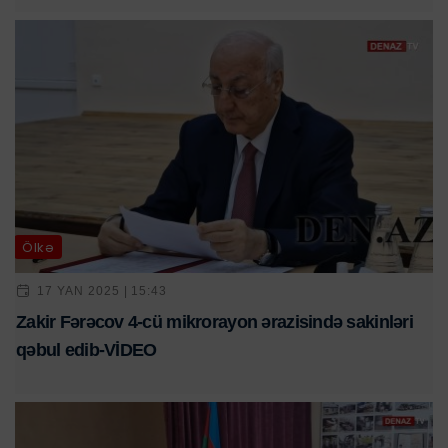
Ölkə
17 YAN 2025 | 15:43
Zakir Fərəcov 4-cü mikrorayon ərazisində sakinləri
qəbul edib-VİDEO