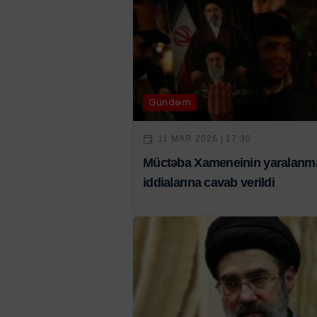
Gündəm
11 MAR 2026 | 17:30
Müctəba Xameneinin yaralanm
iddialarına cavab verildi