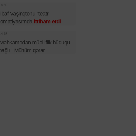
14:30
ibaf Vaşinqtonu “teatr
lomatiyası”nda
ittiham etdi
14:15
 Məhkəmədən müəlliflik hüququ
 bağlı - Mühüm qərar