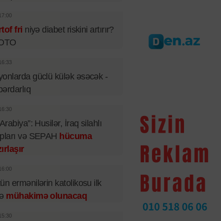
17:00
tof fri
niyə diabet riskini artırır?
FOTO
16:33
onlarda güclü külək əsəcək -
ərdarlıq
16:30
 Arabiya”: Husilər, İraq silahlı
upları və SEPAH
hücuma
ırlaşır
16:00
ün ermənilərin katolikosu ilk
fə
mühakimə olunacaq
15:30