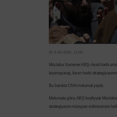
9-05-2026, 13:00
Müctəba Xamenei ABŞ–İsrail hərbi əməliyy
baxmayaraq, İranın hərbi strategiyasın
Bu barədə CNN məlumat yayıb.
Məlumata görə, ABŞ kəşfiyyatı Müctəba X
strategiyanın müəyyən edilməsində həll