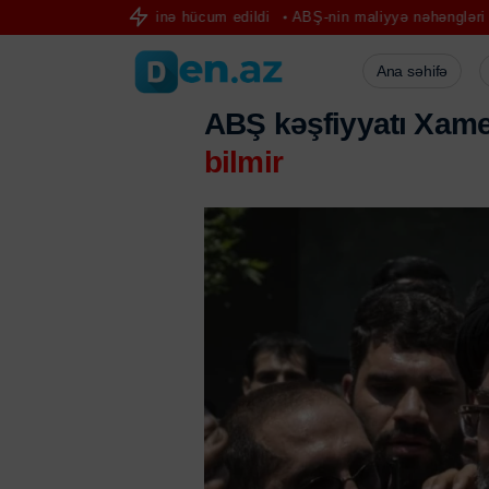
iyə gəmisinə hücum edildi
ABŞ-nin maliyyə nəhəngləri haker hücu
Ana səhifə
ABŞ kəşfiyyatı Xam
bilmir