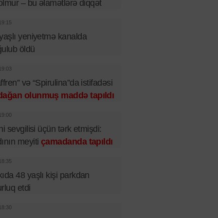
 olmur – bu əlamətlərə diqqət
19:15
yaşlı yeniyetmə kanalda
ulub öldü
19:03
ffren” və “Spirulina”da istifadəsi
dağan olunmuş maddə tapıldı
19:00
ni sevgilisi üçün tərk etmişdi:
ının meyiti
çamadanda tapıldı
18:35
ıda 48 yaşlı kişi parkdan
rluq etdi
18:30