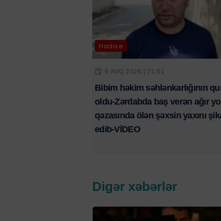
Hadisə
6 AVQ 2026 | 21:01
Bibim həkim səhlənkarlığının qu
oldu-Zərdabda baş verən ağır yo
qəzasında ölən şəxsin yaxını şik
edib-VİDEO
Digər xəbərlər