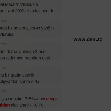
al Madrid” Vinisiusla
aviləni 2032-ci ilədək uzatdı
15:23
ıda binada baş verən yanğın
ndürüldü
15:10
anı dərhal anlayan 3 bürc –
arı aldatmaq mümkün deyil
15:00
a bir qadın estetik
liyyatdan sonra öldü
15:00
ışıq siqnalıdır? Əfsanəvi
sevgi
nidən
alovlanır? - FOTO