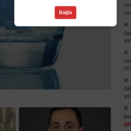
“Re
Bağla
müq
Bak
sö
Yal
Onl
Dah
əmə
Bar
ye