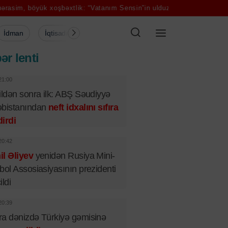
k xoşbəxtlik: “Vatanım Sensin”in ulduzu evləndi
Şəmkirdə sürücü s
İdman
İqtisadiyyat
Şou-biznes
Müsahibə
Mədə
ər lenti
21:00
ildən sonra ilk: ABŞ Səudiyyə
əbistanından
neft idxalını sıfıra
irdi
20:42
l Əliyev
yenidən Rusiya Mini-
bol Assosiasiyasının prezidenti
ildi
20:39
a dənizdə Türkiyə gəmisinə