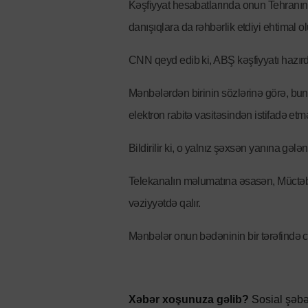
Kəşfiyyat hesabatlarında onun Tehranın
danışıqlara da rəhbərlik etdiyi ehtimal ol
CNN qeyd edib ki, ABŞ kəşfiyyatı hazırd
Mənbələrdən birinin sözlərinə görə, bu
elektron rabitə vasitəsindən istifadə etm
Bildirilir ki, o yalnız şəxsən yanına gələ
Telekanalın məlumatına əsasən, Müctəb
vəziyyətdə qalır.
Mənbələr onun bədəninin bir tərəfində ci
Xəbər xoşunuza gəlib?
Sosial şəbə