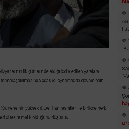
hü
ABŞ
hü
“Ba
Sad
atlarının ilk günlərində aldığı iddia edilən yaralara
“Va
ın formalaşdırılmasında əsas rol oynamaqda davam edir.
Şəm
həy
ameneinin yüksək rütbəli İran rəsmiləri ilə birlikdə hərbi
edici təsirə malik olduğunu düşünür.
Ür