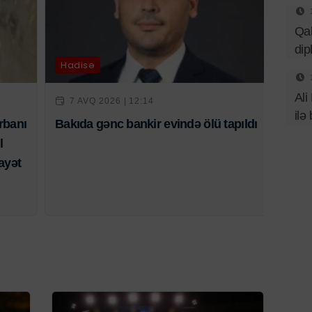
Qal
dip
Hadisə
Ali
7 AVQ 2026 | 12:14
ilə
rbanı
Bakıda gənc bankir evində ölü tapıldı
l
ayət