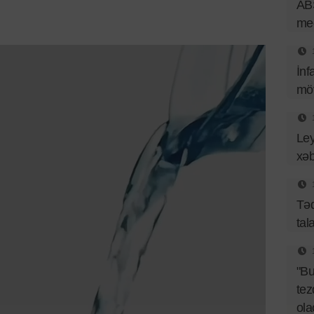
ABŞ
med
İnf
mö
Ley
xəb
Təq
tal
"B
tez
ol