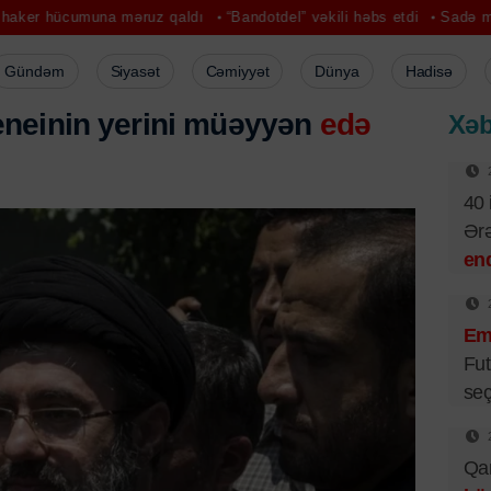
muna məruz qaldı
“Bandotdel” vəkili həbs etdi
Sadə mərasim, böyü
Gündəm
Siyasət
Cəmiyyət
Dünya
Hadisə
eneinin yerini müəyyən
edə
Xəb
40 
Ər
end
Emi
Fut
seç
Qar