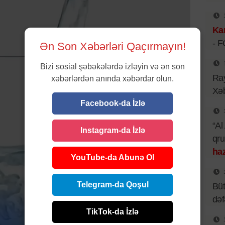
Kar
- 
Ən Son Xəbərləri Qaçırmayın!
Bizi sosial şəbəkələrdə izləyin və ən son
Ray
xəbərlərdən anında xəbərdar olun.
Xəb
Facebook-da İzlə
“Al
Instagram-da İzlə
qr
haz
YouTube-da Abunə Ol
Telegram-da Qoşul
Büt
də
TikTok-da İzlə