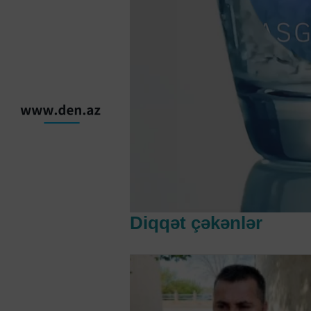
Diqqət çəkənlər