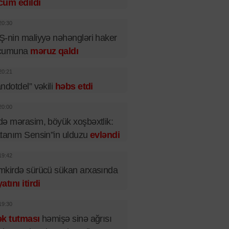
cum edildi
20:30
-nin maliyyə nəhəngləri haker
cumuna
məruz qaldı
20:21
ndotdel” vəkili
həbs etdi
20:00
ə mərasim, böyük xoşbəxtlik:
tanım Sensin”in ulduzu
evləndi
19:42
kirdə sürücü sükan arxasında
atını itirdi
19:30
ək tutması
həmişə sinə ağrısı