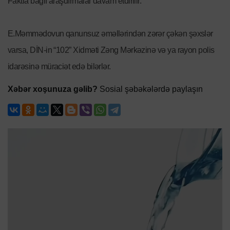
Faktla bağlı araşdırmalar davam etdirilir.
E.Məmmədovun qanunsuz əməllərindən zərər çəkən şəxslər
varsa, DİN-in “102” Xidməti Zəng Mərkəzinə və ya rayon polis
idarəsinə müraciət edə bilərlər.
Xəbər xoşunuza gəlib?
Sosial şəbəkələrdə paylaşın