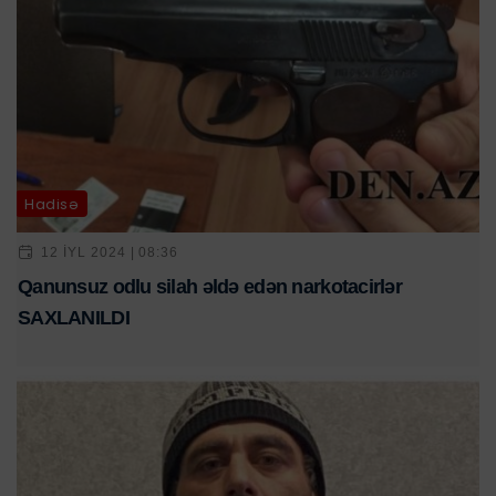
Hadisə
12 IYL 2024 | 08:36
Qanunsuz odlu silah əldə edən narkotacirlər
SAXLANILDI