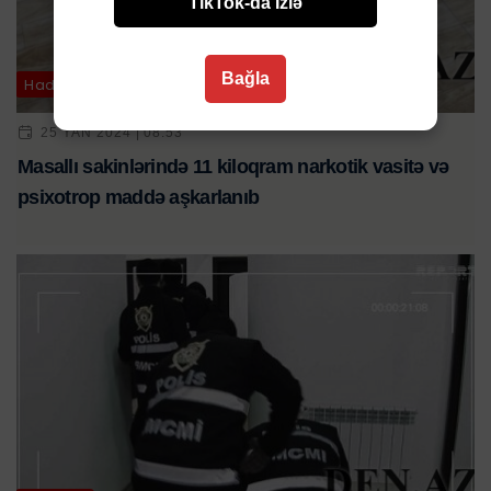
TikTok-da İzlə
Bağla
Hadisə
25 YAN 2024 | 08:53
Masallı sakinlərində 11 kiloqram narkotik vasitə və
psixotrop maddə aşkarlanıb