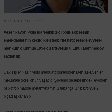
17-04-2024, 14:57
237
Xəzər Rayon Polis İdarəsinin 1-ci polis şöbəsinin
əməkdaşlarının keçirdikləri tədbirlər nəticəsində əvvəllər
məhkum olunmuş 1994-cü il təvəllüdlü Elnur Məmmədov
saxlanılıb.
Daxili İşlər Nazirliyinin mətbuat xidmətindən
Den.az-
a verilən
məlumata görə, onun yaşadığı Şüvəlan qəsəbəsindəki evindən
psixotrop maddə metamfetamin, 1 tapança, 17 patron və 2
bıçaq aşkarlanıb.