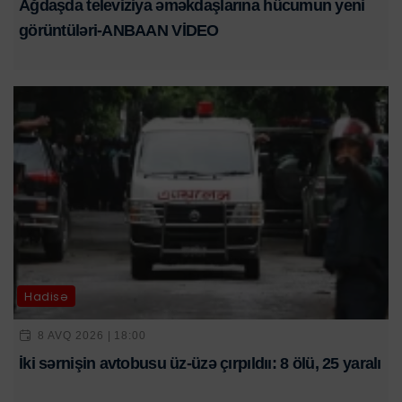
Ağdaşda televiziya əməkdaşlarına hücumun yeni
görüntüləri-ANBAAN VİDEO
Hadisə
8 AVQ 2026 | 18:00
İki sərnişin avtobusu üz-üzə çırpıldıı: 8 ölü, 25 yaralı