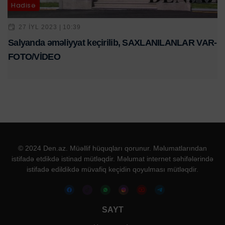
Hadisə
27 IYL 2023 | 10:39
Salyanda əməliyyat keçirilib, SAXLANILANLAR VAR-
FOTO/VİDEO
© 2024 Den.az. Müəllif hüquqları qorunur. Məlumatlarından
istifadə etdikdə istinad mütləqdir. Məlumat internet səhifələrində
istifadə edildikdə müvafiq keçidin qoyulması mütləqdir.
SAYT