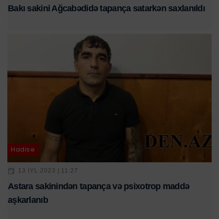
Bakı sakini Ağcabədidə tapança satarkən saxlanıldı
Hadisə
13 IYL 2023 | 11:27
Astara sakinindən tapança və psixotrop maddə
aşkarlanıb