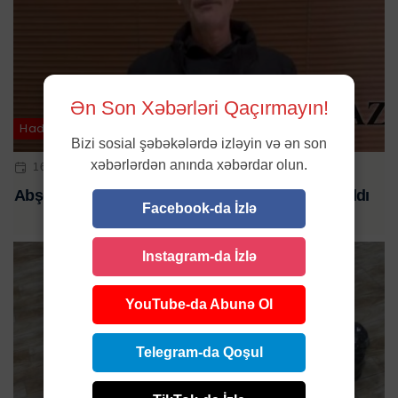
Ən Son Xəbərləri Qaçırmayın!
Hadisə
Bizi sosial şəbəkələrdə izləyin və ən son
xəbərlərdən anında xəbərdar olun.
16 FEV 2024 | 16:48
Abşeronda tapança satmaq istəyən şəxs saxlanıldı
Facebook-da İzlə
Instagram-da İzlə
YouTube-da Abunə Ol
Telegram-da Qoşul