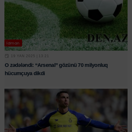
İdman
19 YAN 2025 | 13:21
O zədələndi: “Arsenal” gözünü 70 milyonluq
hücumçuya dikdi