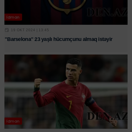
İdman
19 OKT 2024 | 13:45
"Barselona" 23 yaşlı hücumçunu almaq istəyir
İdman