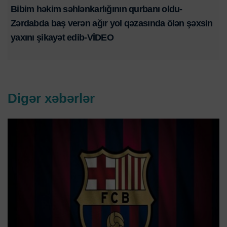
Bibim həkim səhlənkarlığının qurbanı oldu-
Zərdabda baş verən ağır yol qəzasında ölən şəxsin
yaxını şikayət edib-VİDEO
Digər xəbərlər