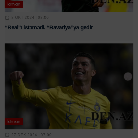
İdman
8 OKT 2024 | 08:00
“Real”ı istəmədi, “Bavariya”ya gedir
İdman
27 DEK 2024 | 07:00