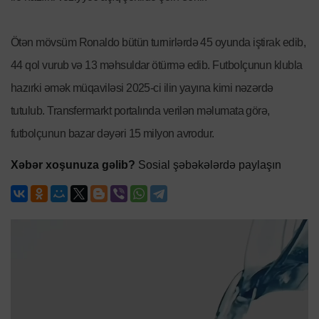
Ötən mövsüm Ronaldo bütün turnirlərdə 45 oyunda iştirak edib,
44 qol vurub və 13 məhsuldar ötürmə edib. Futbolçunun klubla
hazırki əmək müqaviləsi 2025-ci ilin yayına kimi nəzərdə
tutulub. Transfermarkt portalında verilən məlumata görə,
futbolçunun bazar dəyəri 15 milyon avrodur.
Xəbər xoşunuza gəlib?
Sosial şəbəkələrdə paylaşın