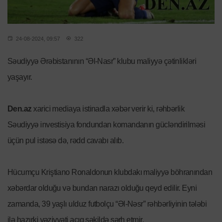
24-08-2024, 09:57
322
Səudiyyə Ərəbistanının “Əl-Nasr” klubu maliyyə çətinlikləri
yaşayır.
Den.az
xarici mediaya istinadla xəbər verir ki, rəhbərlik
Səudiyyə investisiya fondundan komandanın gücləndirilməsi
üçün pul istəsə də, rədd cavabı alıb.
Hücumçu Kriştiano Ronaldonun klubdakı maliyyə böhranından
xəbərdar olduğu və bundan narazı olduğu qeyd edilir. Eyni
zamanda, 39 yaşlı ulduz futbolçu “Əl-Nəsr” rəhbərliyinin tələbi
ilə hazırki vəziyyəti açıq şəkildə şərh etmir.