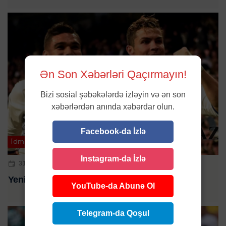
Ən Son Xəbərləri Qaçırmayın!
Bizi sosial şəbəkələrdə izləyin və ən son
xəbərlərdən anında xəbərdar olun.
Facebook-da İzlə
İdman
Instagram-da İzlə
31 DEK 2024 | 14:56
Yenidən Ronaldonun komanda yoldaşı ola bilər
YouTube-da Abunə Ol
Telegram-da Qoşul