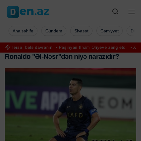
Ana səhifə
Gündəm
Siyasət
Cəmiyyət
Düny
elə davranın
Paşinyan İlham Əliyevə zəng etdi
Xocavənddə trakt
R
o
n
a
l
d
o
"
Ə
l
-
N
ə
s
r
"
d
ə
n
n
i
y
ə
n
a
r
a
z
ı
d
ı
r
?