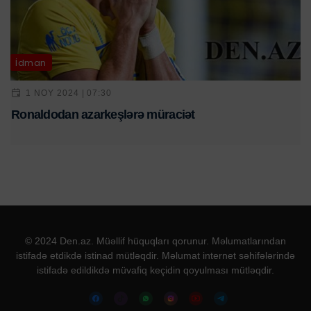
İdman
1 NOY 2024 | 07:30
Ronaldodan azarkeşlərə müraciət
© 2024 Den.az. Müəllif hüquqları qorunur. Məlumatlarından
istifadə etdikdə istinad mütləqdir. Məlumat internet səhifələrində
istifadə edildikdə müvafiq keçidin qoyulması mütləqdir.