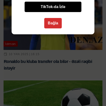
TikTok-da İzlə
Bağla
İdman
10 YAN 2025 | 16:15
Ronaldo bu kluba transfer ola bilər - Əzəli rəqibi
istəyir