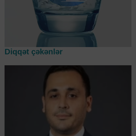
Diqqət çəkənlər