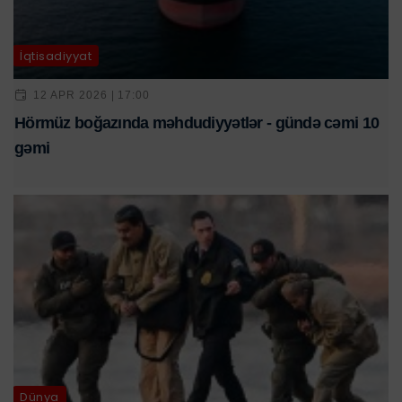
İqtisadiyyat
12 APR 2026 | 17:00
Hörmüz boğazında məhdudiyyətlər - gündə cəmi 10
gəmi
Dünya