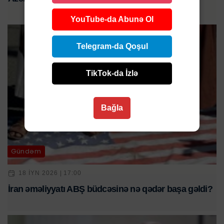
YouTube-da Abunə Ol
Telegram-da Qoşul
TikTok-da İzlə
Bağla
Gündəm
18 IYN 2026 | 17:00
İran əməliyyatı ABŞ büdcəsinə nə qədər başa gəldi?