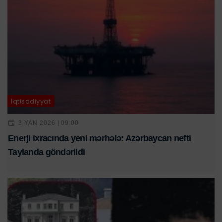
İqtisadiyyat
3 YAN 2026 | 09:00
Enerji ixracında yeni mərhələ: Azərbaycan nefti
Taylanda göndərildi