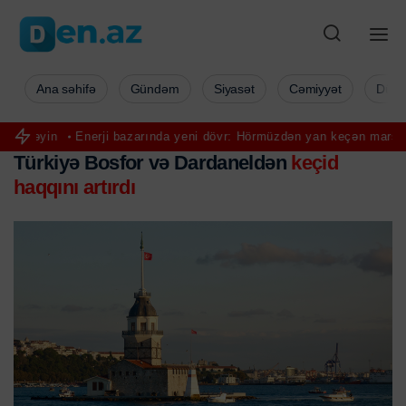
Ana səhifə
Gündəm
Siyasət
Cəmiyyət
Düny
nerji bazarında yeni dövr: Hörmüzdən yan keçən marşrutlar önə çıxır
Türkiyə Bosfor və Dardaneldən
keçid
haqqını artırdı