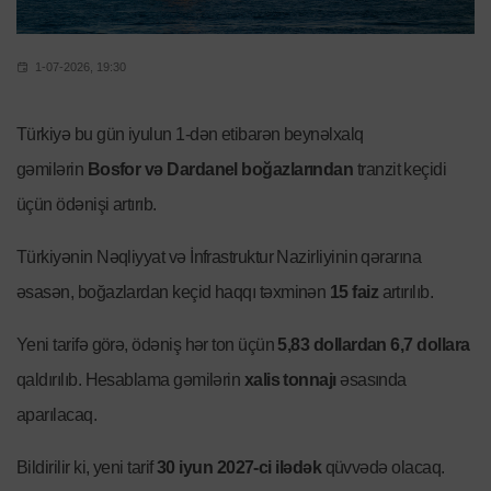
1-07-2026, 19:30
Türkiyə bu gün iyulun 1-dən etibarən beynəlxalq
gəmilərin
Bosfor və Dardanel boğazlarından
tranzit keçidi
üçün ödənişi artırıb.
Türkiyənin Nəqliyyat və İnfrastruktur Nazirliyinin qərarına
əsasən, boğazlardan keçid haqqı təxminən
15 faiz
artırılıb.
Yeni tarifə görə, ödəniş hər ton üçün
5,83 dollardan 6,7 dollara
qaldırılıb. Hesablama gəmilərin
xalis tonnajı
əsasında
aparılacaq.
Bildirilir ki, yeni tarif
30 iyun 2027-ci ilədək
qüvvədə olacaq.