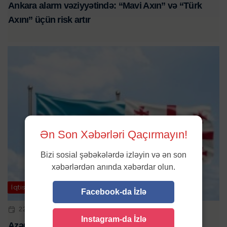
Ankara alarm vəziyyətində: “Mavi Axın” və “Türk
Axını” üçün risk artır
Ən Son Xəbərləri Qaçırmayın!
Bizi sosial şəbəkələrdə izləyin və ən son
xəbərlərdən anında xəbərdar olun.
İqtisadiyyat
Facebook-da İzlə
22 FEV 2026 | 14:58
Instagram-da İzlə
Azərbaycanın Gürcüstana ixracı 7,3 faiz artdı