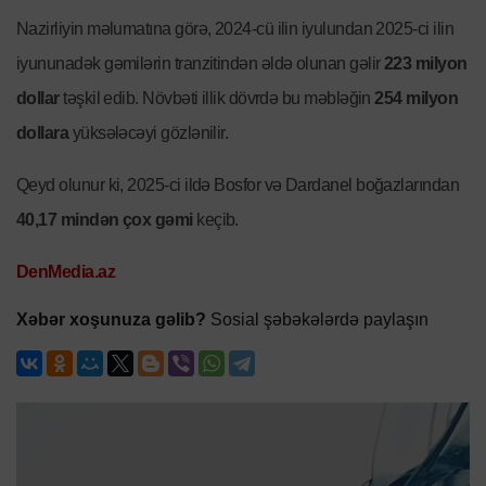
Nazirliyin məlumatına görə, 2024-cü ilin iyulundan 2025-ci ilin
iyununadək gəmilərin tranzitindən əldə olunan gəlir
223 milyon
dollar
təşkil edib. Növbəti illik dövrdə bu məbləğin
254 milyon
dollara
yüksələcəyi gözlənilir.
Qeyd olunur ki, 2025-ci ildə Bosfor və Dardanel boğazlarından
40,17 mindən çox gəmi
keçib.
DenMedia.az
Xəbər xoşunuza gəlib?
Sosial şəbəkələrdə paylaşın