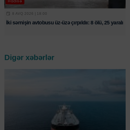
Hadisə
8 AVQ 2026 | 18:00
İki sərnişin avtobusu üz-üzə çırpıldıı: 8 ölü, 25 yaralı
Digər xəbərlər