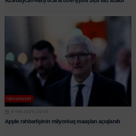
Azərbaycan-ABŞ ticarət dövriyyəsi 26,6 faiz azaldı
İqtisadiyyat
9 YAN 2026 | 20:00
Apple rəhbərliyinin milyonluq maaşları açıqlanıb