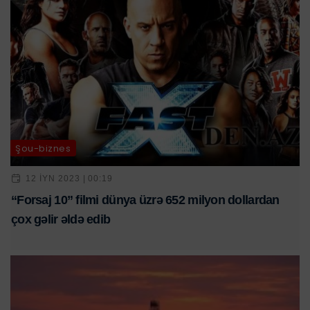
Şou-biznes
12 IYN 2023 | 00:19
“Forsaj 10” filmi dünya üzrə 652 milyon dollardan
çox gəlir əldə edib