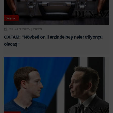
Dünya
23 YAN 2025 | 20:29
OXFAM: "Növbəti on il ərzində beş nəfər trilyonçu
olacaq"