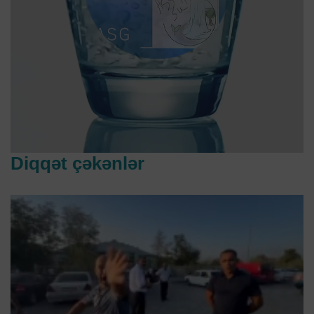
Diqqət çəkənlər