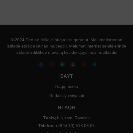
© 2024 Den.az. Müəllif hüquqları qorunur. Məlumatlarından
istifadə etdikdə istinad mütləqdir. Məlumat internet səhifələrində
istifadə edildikdə müvafiq keçidin qoyulması mütləqdir.
SAYT
Haqqımızda
Redaksiya siyasəti
ƏLAQƏ
Təsisçi:
Nizami Rəsulov
Telefon:
(+994 10) 518 06 06