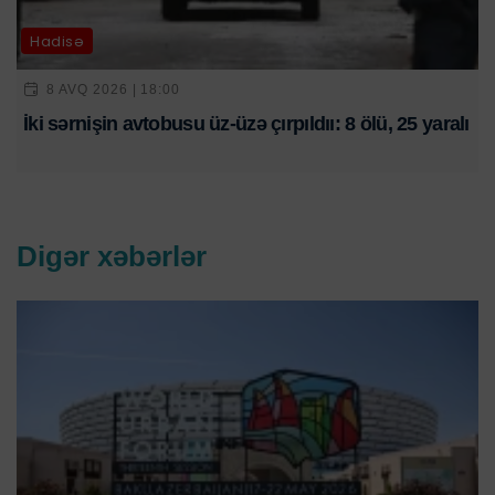
Hadisə
8 AVQ 2026 | 18:00
İki sərnişin avtobusu üz-üzə çırpıldıı: 8 ölü, 25 yaralı
Digər xəbərlər