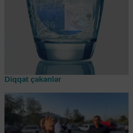
Diqqət çəkənlər