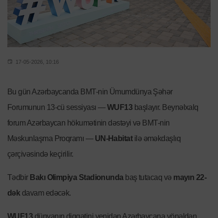
17-05-2026, 10:16
Bu gün Azərbaycanda BMT-nin Ümumdünya Şəhər
Forumunun 13-cü sessiyası —
WUF13
başlayır. Beynəlxalq
forum Azərbaycan hökumətinin dəstəyi və BMT-nin
Məskunlaşma Proqramı —
UN-Habitat
ilə əməkdaşlıq
çərçivəsində keçirilir.
Tədbir
Bakı Olimpiya Stadionunda
baş tutacaq və
mayın 22-
dək
davam edəcək.
WUF13
dünyanın diqqətini yenidən Azərbaycana yönəldən