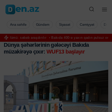
Ana səhifə
Gündəm
Siyasət
Cəmiyyət
Düny
bəb araşdırılır
Bakıda 400-ə yaxın qadın pulsuz onkoloji müayinəd
Dünya şəhərlərinin gələcəyi Bakıda
müzakirəyə çıxır:
WUF13 başlayır