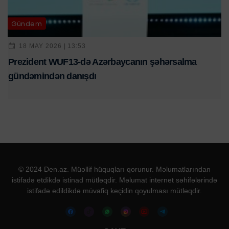
Gündəm
18 MAY 2026 | 13:53
Prezident WUF13-də Azərbaycanın şəhərsalma
gündəmindən danışdı
© 2024 Den.az. Müəllif hüquqları qorunur. Məlumatlarından
istifadə etdikdə istinad mütləqdir. Məlumat internet səhifələrində
istifadə edildikdə müvafiq keçidin qoyulması mütləqdir.