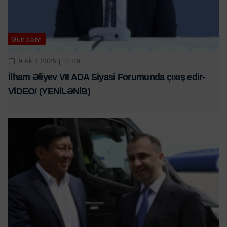
Gündəm
9 APR 2025 | 10:08
İlham Əliyev VII ADA Siyasi Forumunda çıxış edir-
VİDEO/ (YENİLƏNİB)