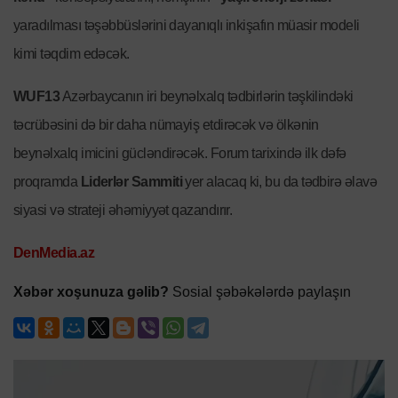
yaradılması təşəbbüslərini dayanıqlı inkişafın müasir modeli
kimi təqdim edəcək.
WUF13
Azərbaycanın iri beynəlxalq tədbirlərin təşkilindəki
təcrübəsini də bir daha nümayiş etdirəcək və ölkənin
beynəlxalq imicini gücləndirəcək. Forum tarixində ilk dəfə
proqramda
Liderlər Sammiti
yer alacaq ki, bu da tədbirə əlavə
siyasi və strateji əhəmiyyət qazandırır.
DenMedia.az
Xəbər xoşunuza gəlib?
Sosial şəbəkələrdə paylaşın