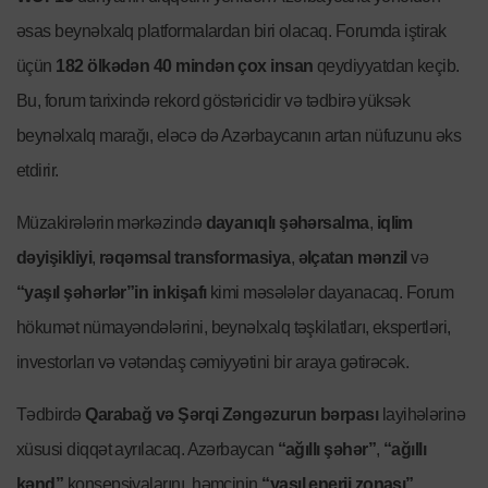
əsas beynəlxalq platformalardan biri olacaq. Forumda iştirak
üçün
182 ölkədən 40 mindən çox insan
qeydiyyatdan keçib.
Bu, forum tarixində rekord göstəricidir və tədbirə yüksək
beynəlxalq marağı, eləcə də Azərbaycanın artan nüfuzunu əks
etdirir.
Müzakirələrin mərkəzində
dayanıqlı şəhərsalma
,
iqlim
dəyişikliyi
,
rəqəmsal transformasiya
,
əlçatan mənzil
və
“yaşıl şəhərlər”in inkişafı
kimi məsələlər dayanacaq. Forum
hökumət nümayəndələrini, beynəlxalq təşkilatları, ekspertləri,
investorları və vətəndaş cəmiyyətini bir araya gətirəcək.
Tədbirdə
Qarabağ və Şərqi Zəngəzurun bərpası
layihələrinə
xüsusi diqqət ayrılacaq. Azərbaycan
“ağıllı şəhər”
,
“ağıllı
kənd”
konsepsiyalarını, həmçinin
“yaşıl enerji zonası”