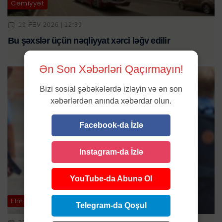
Cəmiyyət
19 FEV 2026 | 12:39
Bu şəxslər üçün nəqliyyat xərci ləğv edilir
Ən Son Xəbərləri Qaçırmayın!
Bizi sosial şəbəkələrdə izləyin və ən son
xəbərlərdən anında xəbərdar olun.
Facebook-da İzlə
Instagram-da İzlə
YouTube-da Abunə Ol
Elm və təhsil
Telegram-da Qoşul