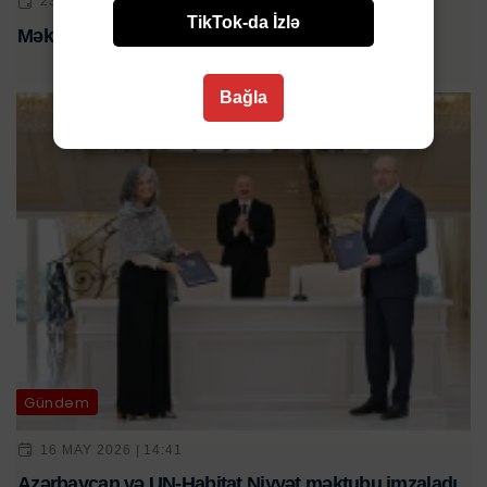
23 APR 2026 | 18:11
TikTok-da İzlə
Məktəblərdə yaz tətilinin vaxtına dəyişiklik edildi
Bağla
Gündəm
16 MAY 2026 | 14:41
Azərbaycan və UN-Habitat Niyyət məktubu imzaladı