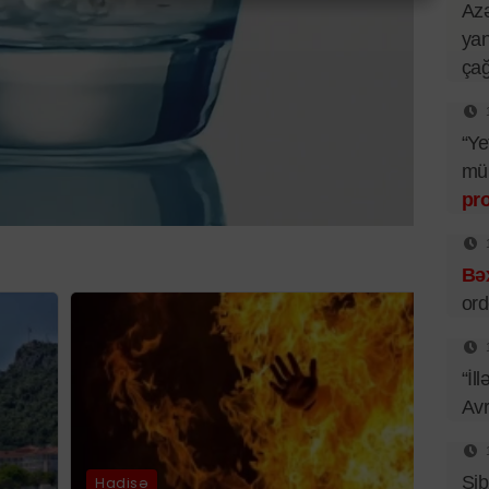
Azə
yan
çağ
“Ye
mü
pr
Bəx
ord
“İl
Av
Sib
Hadisə