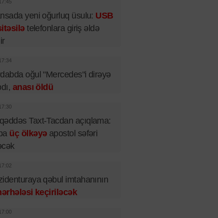
17:45
nsada yeni oğurluq üsulu:
USB
itəsilə
telefonlara giriş əldə
ir
17:34
dabda oğul "Mercedes"i dirəyə
pdı,
anası öldü
17:30
qəddəs Taxt-Tacdan açıqlama:
pa
üç ölkəyə
apostol səfəri
əcək
17:02
identuraya qəbul imtahanının
mərhələsi keçiriləcək
17:00