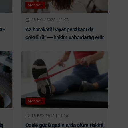
Maraqlı
28 NOY 2025 | 11:00
30-
Az hərəkətli həyat psixikanı da
çökdürür — həkim xəbərdarlıq edir
Maraqlı
18 FEV 2026 | 19:00
iş
Əzələ gücü qadınlarda ölüm riskini