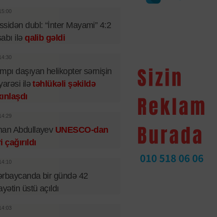
15:00
sidən dubl: “İnter Mayami” 4:2
abı ilə
qalib gəldi
14:30
mpı daşıyan helikopter sərnişin
yarəsi ilə
təhlükəli şəkildə
ınlaşdı
14:29
man Abdullayev
UNESCO-dan
i çağırıldı
14:10
rbaycanda bir gündə 42
ayətin üstü açıldı
14:03