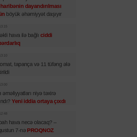
haribənin dayandırılması
ün
böyük əhəmiyyət daşıyır
13:15
əkli hava ilə bağlı
ciddi
ərdarlıq
13:10
omat, tapança və 11 tüfəng ələ
rildi
13:00
n əməliyyatları niyə təxirə
ındı?
Yeni iddia ortaya çıxdı
12:48
bah hava necə olacaq? –
qustun 7-nə
PROQNOZ