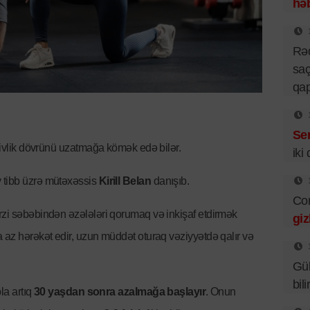
həb
Rə
saç
qa
Se
ktivlik dövrünü uzatmağa kömək edə bilər.
iki
v tibb üzrə mütəxəssis
Kirill Belan
danışıb.
Cor
rzi səbəbindən əzələləri qorumaq və inkişaf etdirmək
giz
a az hərəkət edir, uzun müddət oturaq vəziyyətdə qalır və
Gü
bil
bla artıq
30 yaşdan sonra azalmağa başlayır
. Onun