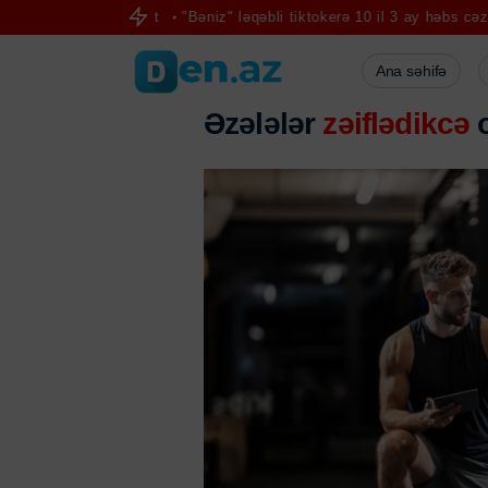
r - Ekspert
"Bəniz" ləqəbli tiktokerə 10 il 3 ay həbs cəzası verildi
Ana səhifə
Əzələlər
zəiflədikcə
o