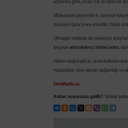
sözlərinə görə, insan hər 10 ildən bir ə
Mütəxəssis qeyd edib ki, əzələlər kifa
hissəsini qaraciyərə yönəldir. Orada qlü
Qlikogen artdıqda isə qaraciyər artıq ka
keçərək
ateroskleroz riskini artıra
, dam
Həkim vurğulayıb ki, əzələ kütləsini qo
mübadiləsi, ürək-damar sağlamlığı və a
DenMedia.az
Xəbər xoşunuza gəlib?
Sosial şəbə