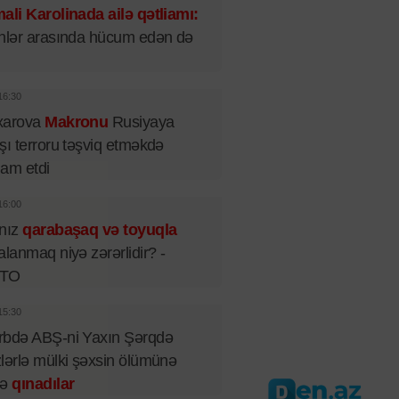
ali Karolinada ailə qətliamı:
nlər arasında hücum edən də
16:30
xarova
Makronu
Rusiyaya
şı terroru təşviq etməkdə
iham etdi
16:00
lnız
qarabaşaq və toyuqla
alanmaq niyə zərərlidir? -
TO
15:30
rbdə ABŞ-ni Yaxın Şərqdə
lərlə mülki şəxsin ölümünə
rə
qınadılar