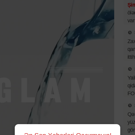
Şim
ölə
var
Za
qar
itt
Ya
qid
FO
Qə
yüz
gö