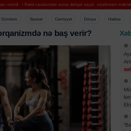
Rədd cavabından sonra dəhşət saçdı: müəlliməni məktəbin qapısında 
Gündəm
Siyasət
Cəmiyyət
Dünya
Hadisə
rqanizmdə nə baş verir?
Xəb
Aya
Arm
sat
Müv
təm
Eks
"Bə