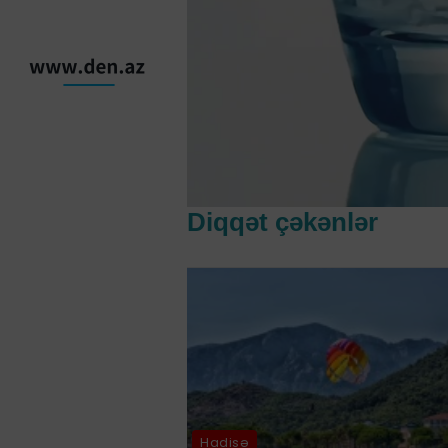
Diqqət çəkənlər
Hadisə