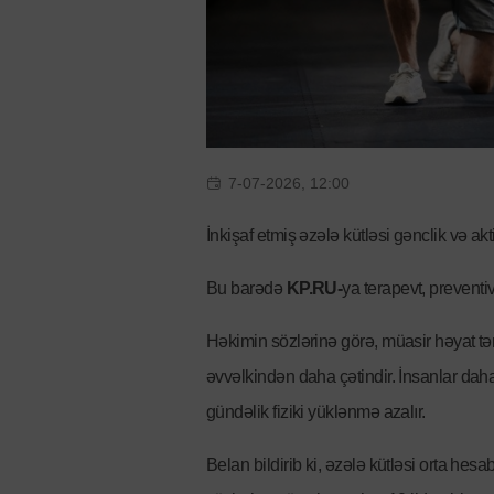
7-07-2026, 12:00
İnkişaf etmiş əzələ kütləsi gənclik və a
Bu barədə
KP.RU-
ya terapevt, preventi
Həkimin sözlərinə görə, müasir həyat tə
əvvəlkindən daha çətindir. İnsanlar dah
gündəlik fiziki yüklənmə azalır.
Belan bildirib ki, əzələ kütləsi orta hesa