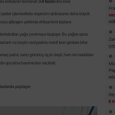
zələ kütləsinin təxminən
3-8 faizini
itirə bilər.
Fra
yət qədər işləmədikdə orqanizm qlükozanın daha böyük
vas
edil
koza qlikogen şəklində ehtiyat kimi toplanır.
rbohidratları yağa çevirməyə başlayır. Bu yağlar qana
Zər
arların və ürəyin vəziyyətinə mənfi təsir göstərə bilər.
çır
rumaq yalnız xarici görünüş üçün deyil, həm də maddələr
ktiv qocalma baxımından vacibdir.
Mü
Pa
ed
kələrdə paylaşın
Rez
II 