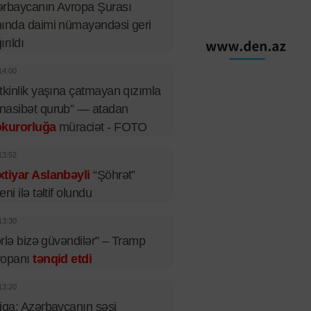
rbaycanın Avropa Şurası
ında daimi nümayəndəsi geri
ırıldı
14:00
tkinlik yaşına çatmayan qızımla
nasibət qurub” — atadan
okurorluğa
müraciət - FOTO
13:52
tiyar Aslanbəyli
“Şöhrət”
eni ilə təltif olundu
13:30
lərlə bizə güvəndilər” – Tramp
ropanı
tənqid etdi
13:20
iqa: Azərbaycanın səsi