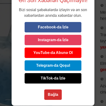
Ən Son Xəbərləri Qaçırmayın!
Bizi sosial şəbəkələrdə izləyin və ən son
Mes
xəbərlərdən anında xəbərdar olun.
hes
Facebook-da İzlə
Tra
Instagram-da İzlə
təy
yax
YouTube-da Abunə Ol
El
Telegram-da Qoşul
ger
TikTok-da İzlə
Azə
cin
Bağla