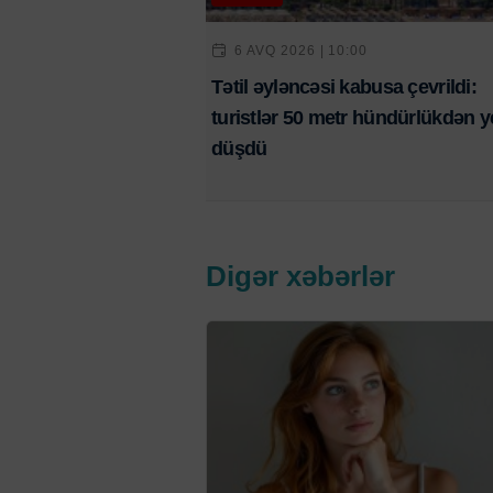
6 AVQ 2026 | 10:00
Tətil əyləncəsi kabusa çevrildi:
turistlər 50 metr hündürlükdən y
düşdü
Digər xəbərlər