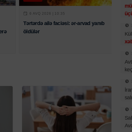
mü
üç
6 AVQ 2026 | 10:35
Tərtərdə ailə faciəsi: ər-arvad yanıb
erə
öldülər
Kül
xəb
Avt
keçi
İra
sal
Sa
Av