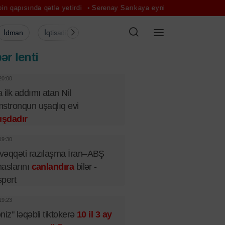
qətlə yetirdi
Serenay Sarıkaya eyni evə görə iki dəfə vergi ödəyi
İdman
İqtisadiyyat
Şou-biznes
Müsahibə
Mədə
ər lenti
20:00
 ilk addımı atan Nil
stronqun uşaqlıq evi
ışdadır
19:30
əqqəti razılaşma İran–ABŞ
aslarını
canlandıra
bilər -
pert
19:23
niz" ləqəbli tiktokerə
10 il 3 ay