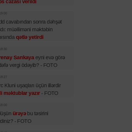
s cəzası verildi
19:00
dd cavabından sonra dəhşət
dı: müəlliməni məktəbin
pısında
qətlə yetirdi
18:30
renay Sarıkaya
eyni evə görə
 dəfə vergi ödəyib? - FOTO
18:27
c Kluni uşaqları üçün illərdir
li məktublar yazır
- FOTO
18:00
lüşün
ürəyə
bu təsirini
irdiniz? - FOTO