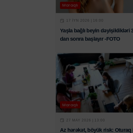
Maraqlı
17 IYN 2026 | 16:00
Yaşla bağlı beyin dəyişiklikləri 
dan sonra başlayır -FOTO
Maraqlı
27 MAY 2026 | 13:00
Az hərəkət, böyük risk: Oturaq 