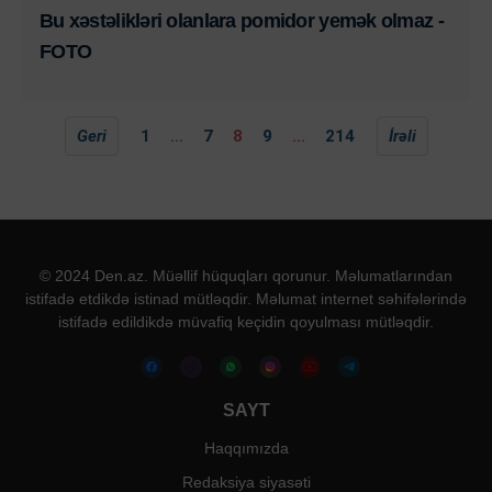
Bu xəstəlikləri olanlara pomidor yemək olmaz -
FOTO
Geri
1
...
7
8
9
...
214
İrəli
© 2024 Den.az. Müəllif hüquqları qorunur. Məlumatlarından
istifadə etdikdə istinad mütləqdir. Məlumat internet səhifələrində
istifadə edildikdə müvafiq keçidin qoyulması mütləqdir.
SAYT
Haqqımızda
Redaksiya siyasəti