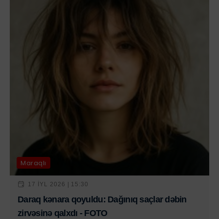
Maraqlı
17 IYL 2026 | 15:30
Daraq kənara qoyuldu: Dağınıq saçlar dəbin
zirvəsinə qalxdı - FOTO