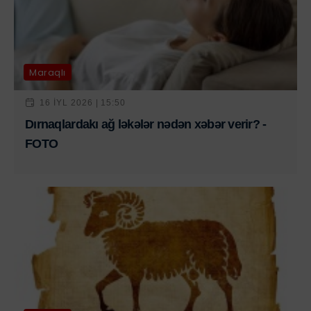
Maraqlı
16 IYL 2026 | 15:50
Dırnaqlardakı ağ ləkələr nədən xəbər verir? -
FOTO