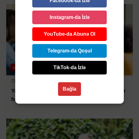
Facebook-da İzlə
Instagram-da İzlə
YouTube-da Abunə Ol
Telegram-da Qoşul
Maraqlı
TikTok-da İzlə
16 IYL 2026 | 18:30
Bağla
Yaxşılığın görünməyən ağır yükü: Başqalarının
həyatını çiynində daşıyan insanlar - FOTO