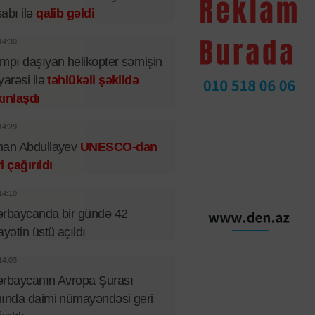
abı ilə
qalib gəldi
14:30
mpı daşıyan helikopter sərnişin
yarəsi ilə
təhlükəli şəkildə
ınlaşdı
14:29
man Abdullayev
UNESCO-dan
i çağırıldı
14:10
rbaycanda bir gündə 42
ayətin üstü açıldı
14:03
rbaycanın Avropa Şurası
ında daimi nümayəndəsi geri