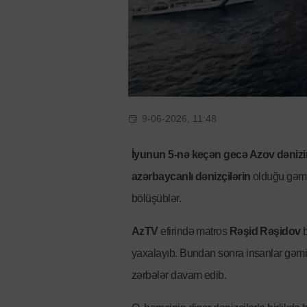
9-06-2026, 11:48
İyunun 5-nə keçən gecə Azov dəniz
azərbaycanlı dənizçilərin
olduğu gəmin
bölüşüblər.
AzTV
efirində matros
Rəşid Rəşidov
b
yaxalayıb. Bundan sonra insanlar gəmin
zərbələr davam edib.