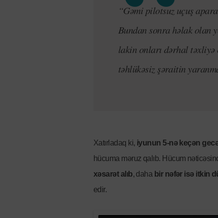
“Gəmi pilotsuz uçuş apara
Bundan sonra həlak olan yo
lakin onları dərhal təxli
təhlükəsiz şəraitin yaranm
Xatırladaq ki,
iyunun 5-nə keçən gec
hücuma məruz qalıb. Hücum nəticəsi
xəsarət alıb
, daha
bir nəfər isə itki
edir.