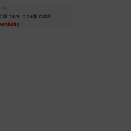
13:15
əkli hava ilə bağlı
ciddi
ərdarlıq