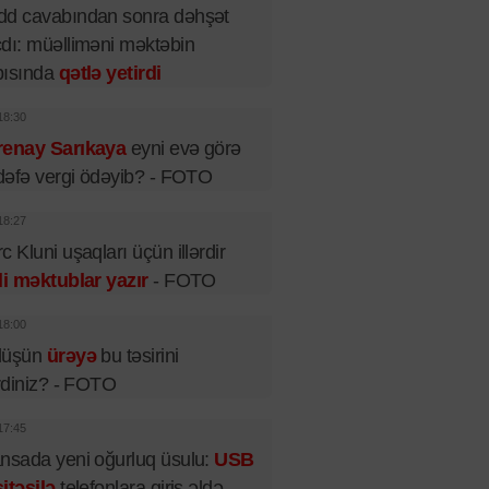
dd cavabından sonra dəhşət
dı: müəlliməni məktəbin
pısında
qətlə yetirdi
18:30
renay Sarıkaya
eyni evə görə
 dəfə vergi ödəyib? - FOTO
18:27
c Kluni uşaqları üçün illərdir
li məktublar yazır
- FOTO
18:00
lüşün
ürəyə
bu təsirini
irdiniz? - FOTO
17:45
nsada yeni oğurluq üsulu:
USB
itəsilə
telefonlara giriş əldə