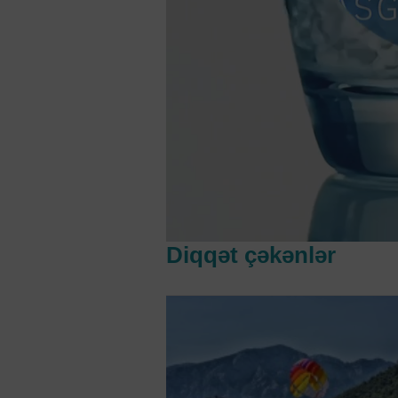
Diqqət çəkənlər