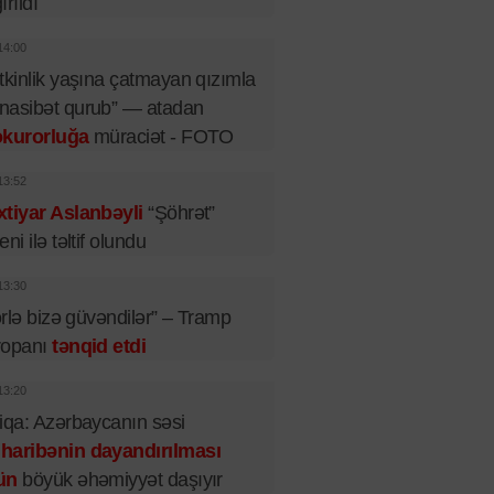
ırıldı
14:00
tkinlik yaşına çatmayan qızımla
nasibət qurub” — atadan
okurorluğa
müraciət - FOTO
13:52
tiyar Aslanbəyli
“Şöhrət”
eni ilə təltif olundu
13:30
lərlə bizə güvəndilər” – Tramp
ropanı
tənqid etdi
13:20
iqa: Azərbaycanın səsi
haribənin dayandırılması
ün
böyük əhəmiyyət daşıyır