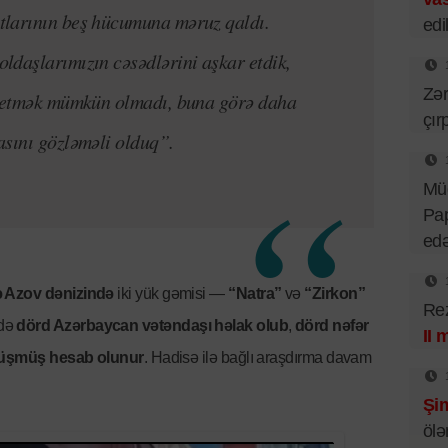
tlarının beş hücumuna məruz qaldı.
edil
ldaşlarımızın cəsədlərini aşkar etdik,
Zər
yə etmək mümkün olmadı, buna görə daha
çır
asını gözləməli olduq”.
Mü
Pa
ed
ə Azov dənizində
iki yük gəmisi —
“Natra”
və
“Zirkon”
Rez
ndə
dörd Azərbaycan vətəndaşı həlak olub
,
dörd nəfər
II 
n düşmüş hesab olunur
. Hadisə ilə bağlı araşdırma davam
Şim
ölə