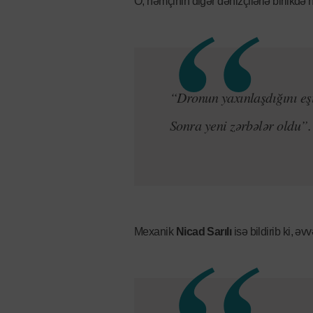
O, həmçinin digər dənizçilərlə birlikdə h
“Dronun yaxınlaşdığını eşi
Sonra yeni zərbələr oldu”.
Mexanik
Nicad Sarılı
isə bildirib ki, ə