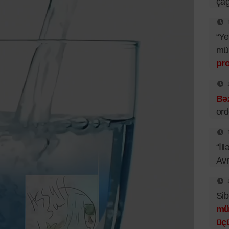
çağ
“Ye
mü
pr
Bəx
ord
“İl
Av
Sib
mü
üç