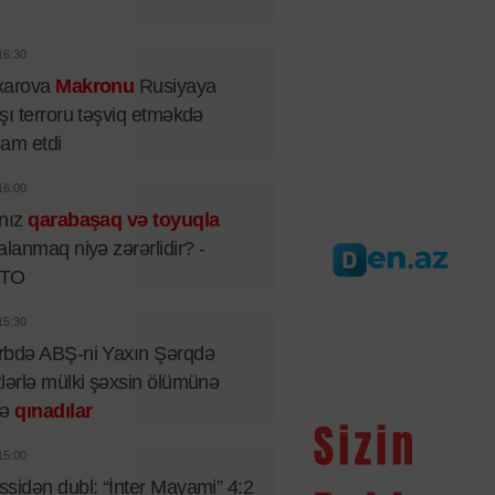
16:30
xarova
Makronu
Rusiyaya
şı terroru təşviq etməkdə
iham etdi
16:00
lnız
qarabaşaq və toyuqla
alanmaq niyə zərərlidir? -
TO
15:30
rbdə ABŞ-ni Yaxın Şərqdə
lərlə mülki şəxsin ölümünə
rə
qınadılar
15:00
sidən dubl: “İnter Mayami” 4:2