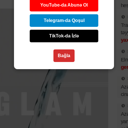
YouTube-da Abunə Ol
hes
Telegram-da Qoşul
Tra
təy
TikTok-da İzlə
yax
Bağla
El
ger
Azə
cin
Azə
yan