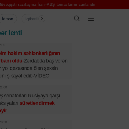
aşma İran–ABŞ təmaslarını canlandıra bilər - Ekspert
"Bəniz" ləqəbl
İdman
İqtisadiyyat
Şou-biznes
Müsahibə
Mədə
ər lenti
21:01
bim həkim səhlənkarlığının
banı oldu-
Zərdabda baş verən
r yol qəzasında ölən şəxsin
ını şikayət edib-VİDEO
21:00
 senatorları Rusiyaya qarşı
ksiyaları
sürətləndirmək
əyir
20:30