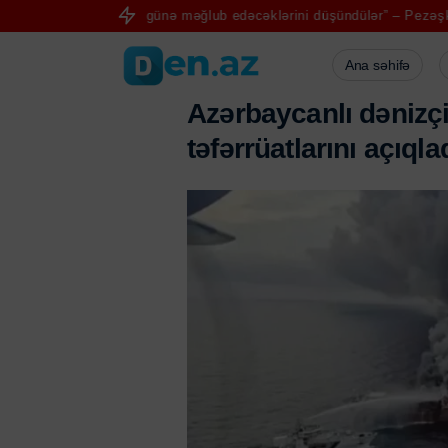
 bir neçə günə məğlub edəcəklərini düşündülər” – Pezəşkian
Aya ilk
Ana səhifə
A
z
ə
r
b
a
y
c
a
n
l
ı
d
ə
n
i
z
ç
t
ə
f
ə
r
r
ü
a
t
l
a
r
ı
n
ı
a
ç
ı
q
l
a