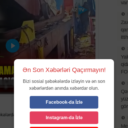
var
Za
qar
itt
Oyna
Ya
qid
Ən Son Xəbərləri Qaçırmayın!
FO
Bizi sosial şəbəkələrdə izləyin və ən son
03:24
xəbərlərdən anında xəbərdar olun.
Qə
yüz
Facebook-da İzlə
gö
kələrdə paylaşın
Instagram-da İzlə
Mes