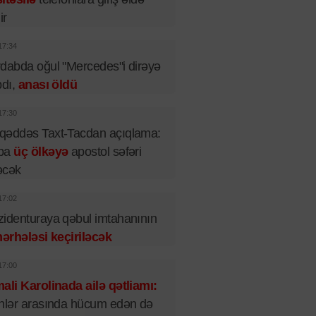
ir
17:34
dabda oğul "Mercedes"i dirəyə
pdı,
anası öldü
17:30
qəddəs Taxt-Tacdan açıqlama:
pa
üç ölkəyə
apostol səfəri
əcək
17:02
identuraya qəbul imtahanının
mərhələsi keçiriləcək
17:00
ali Karolinada ailə qətliamı:
nlər arasında hücum edən də