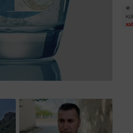
Kül
xəb