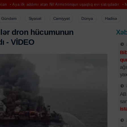
 addımı atan Nil Armstronqun uşaqlıq evi satışdadır
Müvəqqəti razıl
Gündəm
Siyasət
Cəmiyyət
Dünya
Hadisə
i
l
ə
r
d
r
o
n
h
ü
c
u
m
u
n
u
n
Xəb
d
ı
-
V
İ
D
E
O
Bi
qur
ağı
yax
ABŞ
san
ist