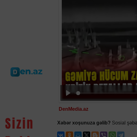
DenMedia.az
Xəbər xoşunuza gəlib?
Sosial şəbə