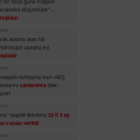
zi bir neçə günə məğlub
cəklərini düşündülər” –
zəşkian
20:00
 ilk addımı atan Nil
stronqun uşaqlıq evi
ışdadır
19:30
əqqəti razılaşma İran–ABŞ
aslarını
canlandıra
bilər -
pert
19:23
niz" ləqəbli tiktokerə
10 il 3 ay
s cəzası verildi
19:00