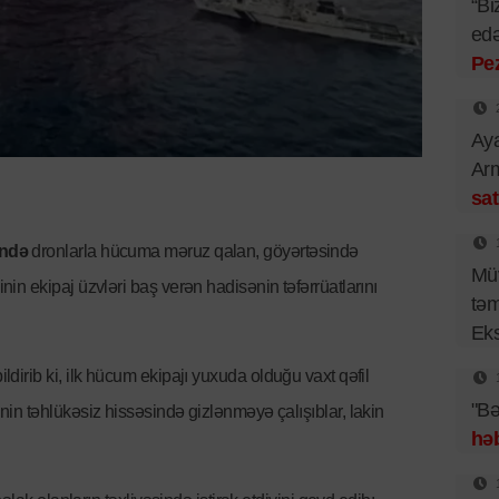
“Bi
edə
Pe
Aya
Arm
sat
ində
dronlarla hücuma məruz qalan, göyərtəsində
Müv
in ekipaj üzvləri baş verən hadisənin təfərrüatlarını
təm
Eks
ildirib ki, ilk hücum ekipajı yuxuda olduğu vaxt qəfil
"Bə
in təhlükəsiz hissəsində gizlənməyə çalışıblar, lakin
həb