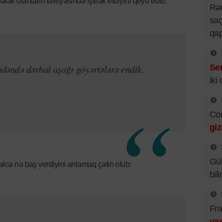
əlak olanların təxliyəsində iştirak etdiyini qeyd edib:
Rə
saç
qa
Se
dəndə dərhal aşağı göyərtələrə endik.
iki
Cor
giz
Gü
vvəlcə nə baş verdiyini anlamaq çətin olub:
bil
Fra
vas