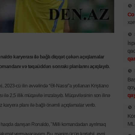
Co
xər
İsp
qad
aldo karyerası ilə bağlı diqqət çəkən açıqlamalar
qar
komandanı və təqaüddən sonrakı planlarını açıqlayıb.
Baş
 ki, 2023-cü ilin əvvəlində “Əl-Nassr”a yollanan Kriştiano
qoy
qay
lə 2,5 illik müqavilə imzalayıb. Müqaviləsinin son ilinə
 karyera planı ilə bağlı önəmli açıqlamalar verib.
Kon
ML
yi haqda danışan Ronaldo, "Milli komandadan ayrılmaq
əlumat verməyəcəyəm. Bu, mənim üçün kortəbii, eyni