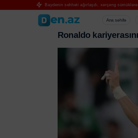
ır
Co Baydenin səhhəti ağırlaşdı, xərçəng sümüklərə yayıldı
İspa
Ana səhifə
R
o
n
a
l
d
o
k
a
r
i
y
e
r
a
s
ı
n