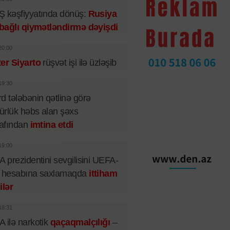
 kəşfiyyatında dönüş:
Rusiya
 bağlı qiymətləndirmə dəyişdi
20:00
er Siyarto
rüşvət işi ilə üzləşib
19:30
d tələbənin qətlinə görə
rlük həbs alan şəxs
rafından
imtina etdi
19:00
A prezidentini sevgilisini UEFA-
n hesabına saxlamaqda
ittiham
ilər
18:31
 ilə narkotik
qaçaqmalçılığı
–