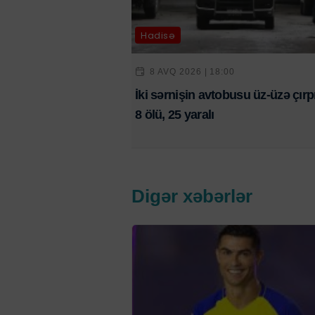
Hadisə
8 AVQ 2026 | 18:00
İki sərnişin avtobusu üz-üzə çırpı
8 ölü, 25 yaralı
Digər xəbərlər