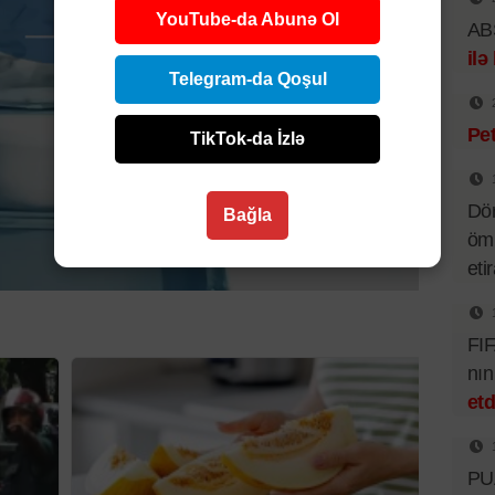
YouTube-da Abunə Ol
ABŞ
ilə
Telegram-da Qoşul
Pet
TikTok-da İzlə
Dör
Bağla
ömü
eti
FIF
nı
etd
PUA