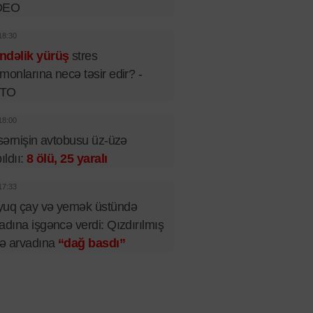
DEO
18:30
ndəlik yürüş
stres
monlarına necə təsir edir? -
TO
18:00
 sərnişin avtobusu üz-üzə
pıldıı:
8 ölü, 25 yaralı
17:33
yuq çay və yemək üstündə
adına işgəncə verdi: Qızdırılmış
lə arvadına
“dağ basdı”