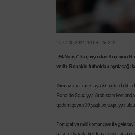
27-08-2024, 10:59
242
"Əl-Nassr"da çıxış edən Kriştiano Ron
verib. Ronaldo futboldan ayrılacağı 
Den.az
xarici mediaya istinadən bildirir
Ronaldo Səudiyyə Ərəbistanı komandası i
qədəm qoyan 39 yaşlı portuqaliyalı ulduz
Portuqaliya milli komandası ilə gələcə
qərarım barədə heç kimə əvvəlcədən m