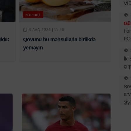
Vİ
Maraqlı
Gü
9 AVQ 2026 | 11:40
hor
FO
ldıı:
Qovunu bu məhsullarla birlikdə
yeməyin
İki
çır
So
arv
şiş