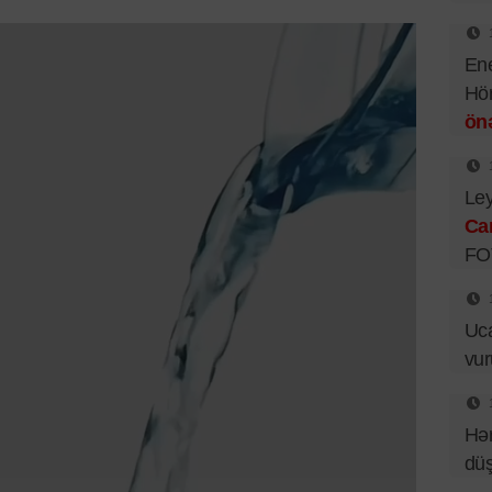
Ene
Hör
önə
Ley
Ca
FO
Uca
vu
Hər
dü