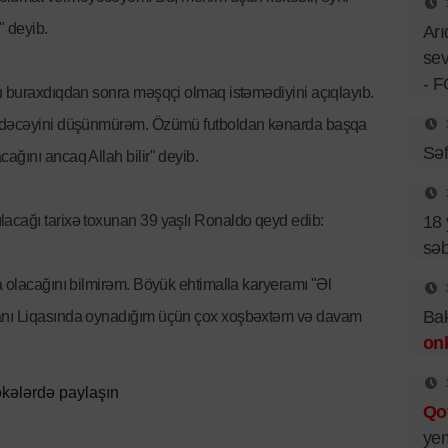
 deyib.
Ar
sev
- 
u buraxdıqdan sonra məşqçi olmaq istəmədiyini açıqlayıb.
 gedəcəyini düşünmürəm. Özümü futboldan kənarda başqa
Sə
ağını ancaq Allah bilir" deyib.
18 
acağı tarixə toxunan 39 yaşlı Ronaldo qeyd edib:
sə
a olacağını bilmirəm. Böyük ehtimalla karyeramı "Əl
Bak
tanı Liqasında oynadığım üçün çox xoşbəxtəm və davam
on
kələrdə paylaşın
Qo
ye