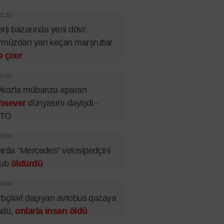
11:30
rji bazarında yeni dövr:
müzdən yan keçən marşrutlar
 çıxır
11:00
kozla mübarizə aparan
nsever
dünyasını dəyişdi -
TO
10:30
rda “Mercedes” velosipedçini
rub
öldürdü
10:00
bçiləri daşıyan avtobus qəzaya
şdü,
onlarla insan öldü