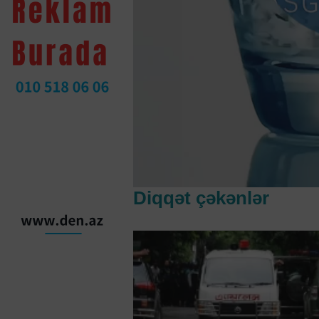
Diqqət çəkənlər