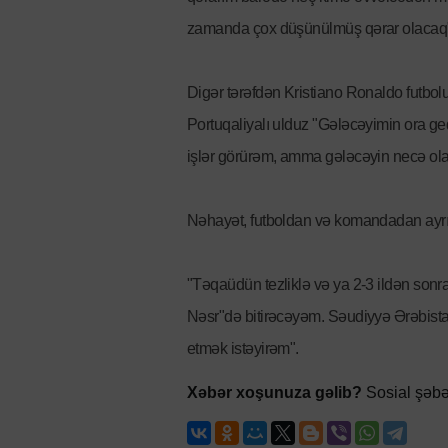
zamanda çox düşünülmüş qərar olacaq"
Digər tərəfdən Kristiano Ronaldo futbol
Portuqaliyalı ulduz "Gələcəyimin ora
işlər görürəm, amma gələcəyin necə olac
Nəhayət, futboldan və komandadan ayrıl
"Təqaüdün tezliklə və ya 2-3 ildən sonr
Nəsr"də bitirəcəyəm. Səudiyyə Ərəbis
etmək istəyirəm".
Xəbər xoşunuza gəlib?
Sosial şəbə