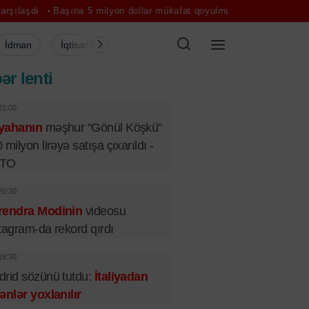
şına 5 milyon dollar mükafat qoyulmuş şəxs İrlandiyaya qaytarılır
K
İdman
İqtisadiyyat
Şou-biznes
Müsahibə
Mədə
ər lenti
21:00
yahanın
məşhur “Gönül Köşkü”
 milyon lirəyə satışa çıxarıldı -
TO
20:30
rendra Modinin
videosu
tagram-da rekord qırdı
19:30
rid sözünü tutdu:
İtaliyadan
ənlər yoxlanılır