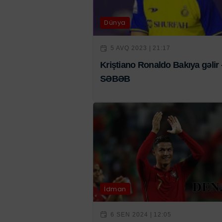
Dünya
5 AVQ 2023 | 21:17
Kriştiano Ronaldo Bakıya gəlir 
SƏBƏB
İdman
6 SEN 2024 | 12:05