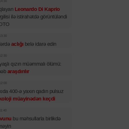
14:30
ıqlayan
Leonardo Di Kaprio
gilisi ilə istirahətdə görüntüləndi
FOTO
13:30
fərdə
aclığı
belə idarə edin
12:30
yaşlı qızın müəmmalı ölümü:
bəb
araşdırılır
12:00
ıda 400-ə yaxın qadın pulsuz
koloji müayinədən keçdi
11:40
vunu
bu məhsullarla birlikdə
məyin