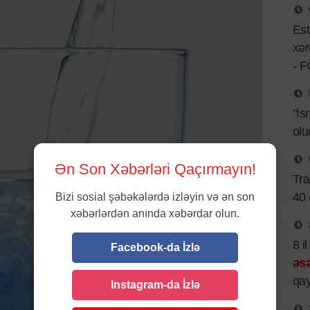
Est
xər
- 
"İs
olu
Ən Son Xəbərləri Qaçırmayın!
Tr
40 
Bizi sosial şəbəkələrdə izləyin və ən son
xəbərlərdən anında xəbərdar olun.
8 i
Facebook-da İzlə
əsə
qay
Instagram-da İzlə