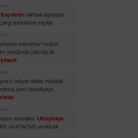
18:30
 Baydenin
səhhəti ağırlaşdı,
çəng sümüklərə yayıldı
17:30
aniyada inanılmaz hadisə:
ın yatağında yad kişi ilə
şılaşdı
16:30
ına 5 milyon dollar mükafat
ulmuş şəxs İrlandiyaya
tarılır
15:30
qres sənədləri:
Ukraynaya
RS və ATACMS veriləcək