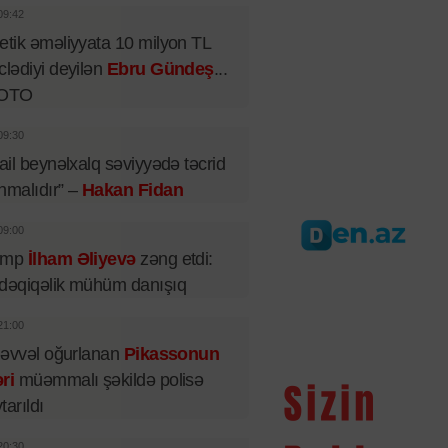
09:42
etik əməliyyata 10 milyon TL
clədiyi deyilən
Ebru Gündeş
...
FOTO
09:30
rail beynəlxalq səviyyədə təcrid
nmalıdır” –
Hakan Fidan
09:00
amp
İlham Əliyevə
zəng etdi:
dəqiqəlik mühüm danışıq
21:00
l əvvəl oğurlanan
Pikassonun
ri
müəmmalı şəkildə polisə
tarıldı
20:30