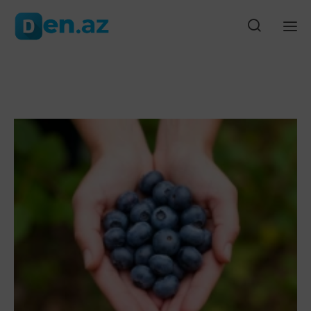
9-dək vaxt verdi
Almaniyada Merts hökumətinə qarşı etirazlar başla
Ana səhifə
Gündəm
Siyasət
Cəmiyyət
Düny