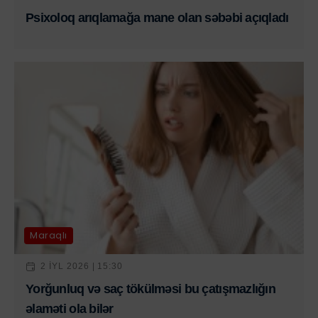
Psixoloq arıqlamağa mane olan səbəbi açıqladı
Maraqlı
2 IYL 2026 | 15:30
Yorğunluq və saç tökülməsi bu çatışmazlığın
əlaməti ola bilər