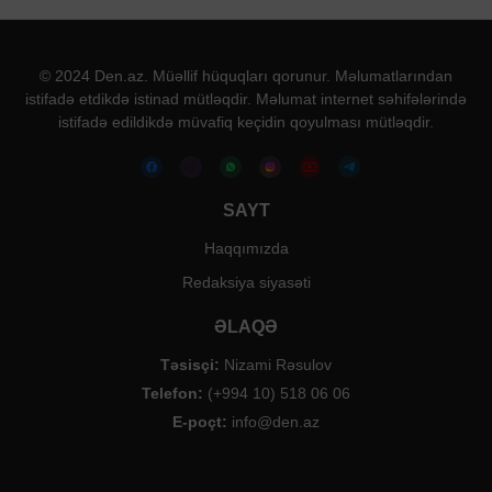
© 2024 Den.az. Müəllif hüquqları qorunur. Məlumatlarından
istifadə etdikdə istinad mütləqdir. Məlumat internet səhifələrində
istifadə edildikdə müvafiq keçidin qoyulması mütləqdir.
SAYT
Haqqımızda
Redaksiya siyasəti
ƏLAQƏ
Təsisçi:
Nizami Rəsulov
Telefon:
(+994 10) 518 06 06
E-poçt:
info@den.az