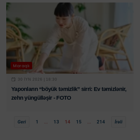
Maraqlı
30 IYN 2026 | 18:30
Yaponların “böyük təmizlik” sirri: Ev təmizlənir,
zehn yüngülləşir - FOTO
Geri
1
...
13
14
15
...
214
İrəli