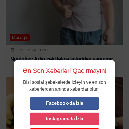
Maraqlı
2 IYL 2026 | 12:00
Nutrioloq: Artıq çəki təkcə kaloridən yaranmır
Ən Son Xəbərləri Qaçırmayın!
Bizi sosial şəbəkələrdə izləyin və ən son
xəbərlərdən anında xəbərdar olun.
Facebook-da İzlə
Instagram-da İzlə