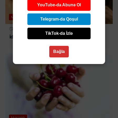
YouTube-da Abunə Ol
Maraqlı
Telegram-da Qoşul
1 IYL 2026 | 19:00
TikTok-da İzlə
İdman qidası böyrəklər üçün təhlükəli ola bilər
Bağla
Maraqlı