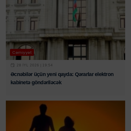
Cəmiyyət
28 IYL 2026 | 19:54
Əcnəbilər üçün yeni qayda: Qərarlar elektron
kabinetə göndəriləcək