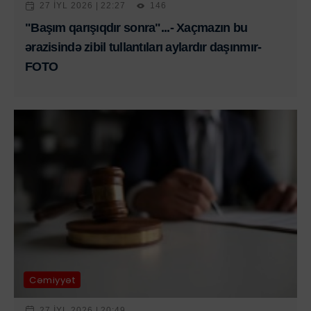
27 IYL 2026 | 22:27
146
"Başım qarışıqdır sonra"...- Xaçmazın bu
ərazisində zibil tullantıları aylardır daşınmır-
FOTO
Cəmiyyət
27 IYL 2026 | 20:49