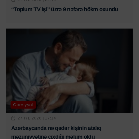
“Toplum TV işi” üzrə 9 nəfərə hökm oxundu
Cəmiyyət
27 IYL 2026 | 17:14
Azərbaycanda nə qədər kişinin atalıq
məzuniyyətinə çıxdığı məlum oldu