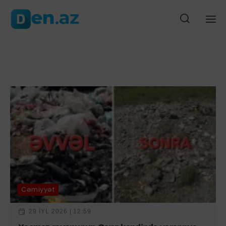
, yaralananlar var
Frankfurtda ailə dramı: uşaqlar himayəyə götürüldü
Ana səhifə
Gündəm
Siyasət
Cəmiyyət
Düny
Cəmiyyət
29 IYL 2026 | 12:59