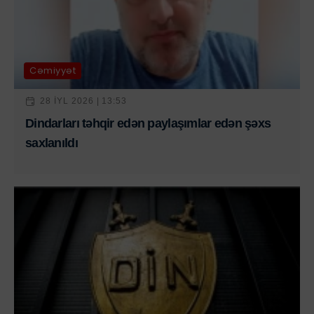
Cəmiyyət
28 IYL 2026 | 13:53
Dindarları təhqir edən paylaşımlar edən şəxs
saxlanıldı