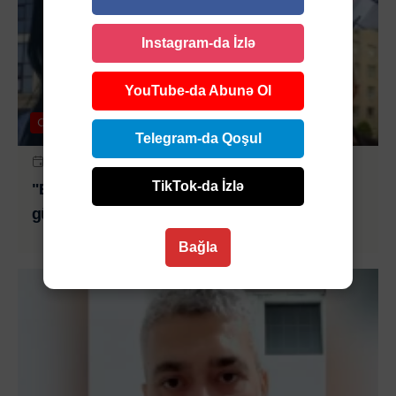
Instagram-da İzlə
YouTube-da Abunə Ol
Cəmiyyət
Telegram-da Qoşul
28 IYL 2026 | 14:20
TikTok-da İzlə
"Elə bilirdilər oyuncaqdı" - Müəllimini
güllələyən şagirdin atasına HÖKM OXUNDU
Bağla