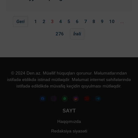
Geri
1
2
3
4
5
6
7
8
9
10
...
276
İrəli
© 2024 Den.az. Müəllif hüquqları qorunur. Məlumatlarından
istifadə etdikdə istinad mütləqdir. Məlumat internet səhifələrində
istifadə edildikdə müvafiq keçidin qoyulması mütləqdir.
SAYT
Haqqımızda
Redaksiya siyasəti