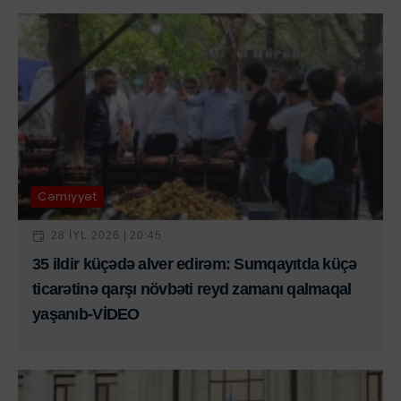
Cəmiyyət
28 IYL 2026 | 20:45
35 ildir küçədə alver edirəm: Sumqayıtda küçə
ticarətinə qarşı növbəti reyd zamanı qalmaqal
yaşanıb-VİDEO