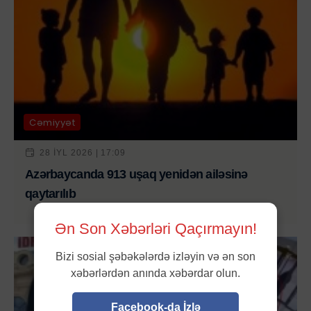
Cəmiyyət
28 IYL 2026 | 17:09
Azərbaycanda 913 uşaq yenidən ailəsinə
qaytarılıb
Ən Son Xəbərləri Qaçırmayın!
Bizi sosial şəbəkələrdə izləyin və ən son
xəbərlərdən anında xəbərdar olun.
Facebook-da İzlə