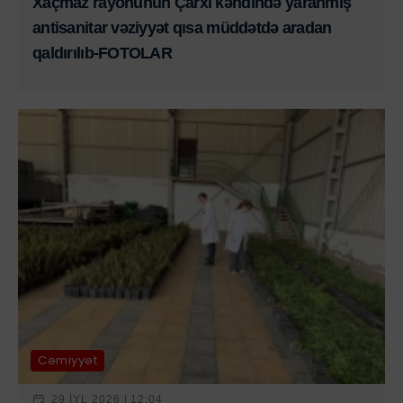
Xaçmaz rayonunun Çarxı kəndində yaranmış
antisanitar vəziyyət qısa müddətdə aradan
qaldırılıb-FOTOLAR
Cəmiyyət
29 IYL 2026 | 12:04