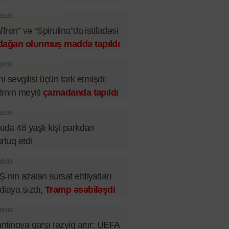
19:03
ffren” və “Spirulina”da istifadəsi
dağan olunmuş maddə tapıldı
19:00
ni sevgilisi üçün tərk etmişdi:
ının meyiti
çamadanda tapıldı
18:35
ıda 48 yaşlı kişi parkdan
rluq etdi
18:30
-nin azalan sursat ehtiyatları
iaya sızdı,
Tramp əsəbiləşdi
18:00
antinoya qarşı təzyiq artır: UEFA