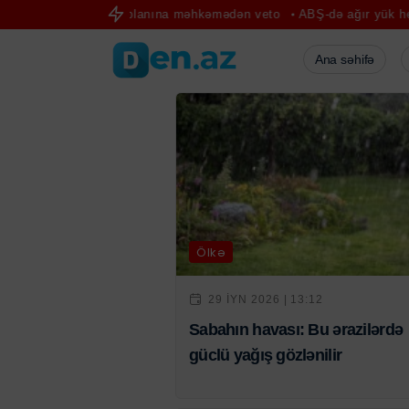
: Trampın Ağ Ev planına məhkəmədən veto
ABŞ-də ağır yük helikopte
Ana səhifə
Ölkə
29 IYN 2026 | 13:12
Sabahın havası: Bu ərazilərdə
güclü yağış gözlənilir