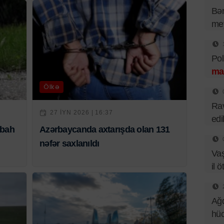
Bər
mey
Pol
ma
Ölkə
Rav
27 IYN 2026 | 16:37
edi
abah
Azərbaycanda axtarışda olan 131
nəfər saxlanıldı
Va
il ö
Ağd
hüc