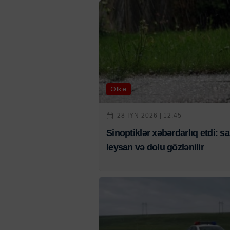
Ölkə
28 IYN 2026 | 12:45
Sinoptiklər xəbərdarlıq etdi: s
leysan və dolu gözlənilir