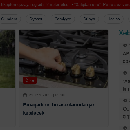
ri qəzaya uğradı: 2 nəfər öldü
“Xalqdan ötrü”: Petro söz verdiyi kim
Gündəm
Siyasət
Cəmiyyət
Dünya
Hadisə
Xəb
ABŞ
qəz
Ölkə
“Xa
kim
29 IYN 2026 | 09:30
Binəqədinin bu ərazilərində qaz
Qob
kəsiləcək
çır