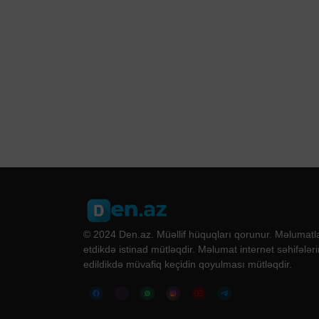
© 2024 Den.az. Müəllif hüquqları qorunur. Məlumatla
etdikdə istinad mütləqdir. Məlumat internet səhifələri
edildikdə müvafiq keçidin qoyulması mütləqdir.