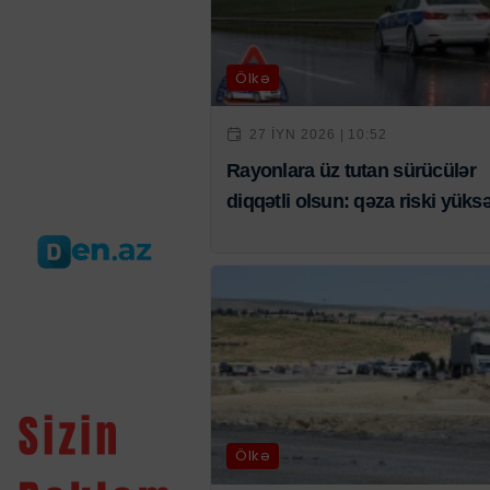
Ölkə
27 IYN 2026 | 10:52
Rayonlara üz tutan sürücülər
diqqətli olsun: qəza riski yüks
Ölkə