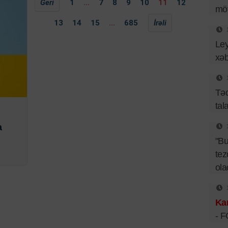
Geri
1
...
7
8
9
10
11
12
mö
13
14
15
...
685
İrəli
Ley
xəb
Təq
tal
a
"B
tez
ol
Kar
- 