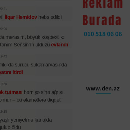
20:21
il
İlqar Həmidov
həbs edildi
20:00
ə mərasim, böyük xoşbəxtlik:
tanım Sensin”in ulduzu
evləndi
19:42
kirdə sürücü sükan arxasında
atını itirdi
19:30
ək tutması
həmişə sinə ağrısı
 olmur – bu əlamətlərə diqqət
19:15
yaşlı yeniyetmə kanalda
ulub öldü