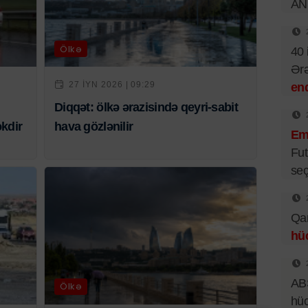
AN
Ölkə
40 
Ər
27 IYN 2026 | 09:29
end
Diqqət: ölkə ərazisində qeyri-sabit
əkdir
hava gözlənilir
Emi
Fut
seç
Qar
hü
ABŞ
Ölkə
hü