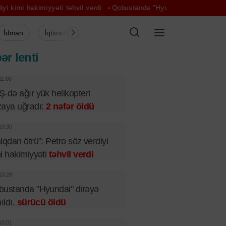
i hakimiyyəti təhvil verdi
Qobustanda "Hyundai" dirəyə çırpıldı, sür
İdman
İqtisadiyyat
Şou-biznes
Müsahibə
Mədə
ər lenti
11:00
-də ağır yük helikopteri
aya uğradı:
2 nəfər öldü
10:30
lqdan ötrü”: Petro söz verdiyi
i hakimiyyəti
təhvil verdi
10:28
ustanda "Hyundai" dirəyə
pıldı,
sürücü öldü
10:01