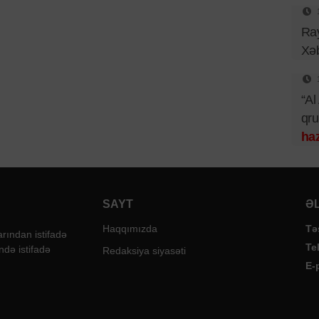
Ray
Xəb
“Al
qr
haz
SAYT
Ə
Haqqımızda
Tə
rından istifadə
Te
ndə istifadə
Redaksiya siyasəti
E-