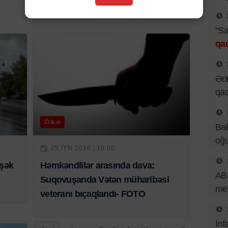
edildi
“Sa
qa
Əri
qad
Ölkə
Bak
oğu
25 IYN 2026 | 10:00
mşək
Həmkəndlilər arasında dava:
ABŞ
Suqovuşanda Vətən müharibəsi
med
veteranı bıçaqlandı- FOTO
İnf