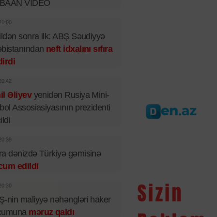
BAAN VİDEO
21:00
ildən sonra ilk: ABŞ Səudiyyə
əbistanından
neft idxalını sıfıra
irdi
20:42
l Əliyev
yenidən Rusiya Mini-
bol Assosiasiyasının prezidenti
ildi
20:39
a dənizdə Türkiyə gəmisinə
cum edildi
20:30
-nin maliyyə nəhəngləri haker
cumuna
məruz qaldı