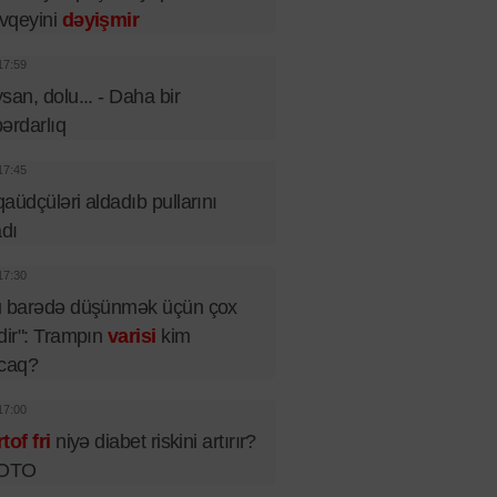
vqeyini
dəyişmir
17:59
san, dolu... - Daha bir
ərdarlıq
17:45
aüdçüləri aldadıb pullarını
adı
17:30
u barədə düşünmək üçün çox
dir": Trampın
varisi
kim
acaq?
17:00
tof fri
niyə diabet riskini artırır?
FOTO