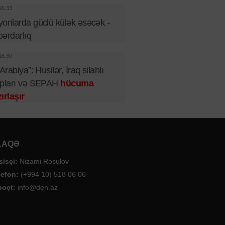
16:33
onlarda güclü külək əsəcək -
ərdarlıq
16:30
 Arabiya”: Husilər, İraq silahlı
upları və SEPAH
hücuma
ırlaşır
LAQƏ
sisçi:
Nizami Rəsulov
lefon:
(+994 10) 518 06 06
poçt:
info@den.az