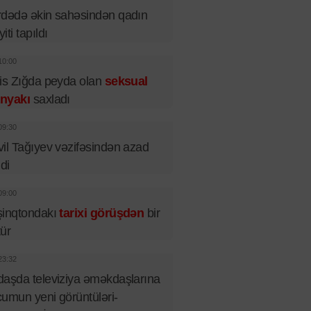
dədə əkin sahəsindən qadın
iti tapıldı
10:00
is Zığda peyda olan
seksual
nyakı
saxladı
09:30
il Tağıyev vəzifəsindən azad
ldi
09:00
şinqtondakı
tarixi görüşdən
bir
tür
23:32
aşda televiziya əməkdaşlarına
umun yeni görüntüləri-