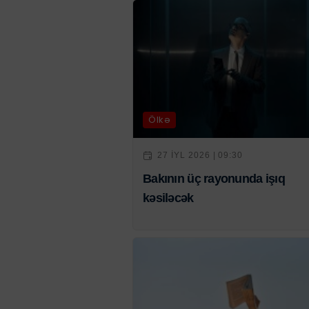
Ölkə
27 IYL 2026 | 09:30
Bakının üç rayonunda işıq
kəsiləcək