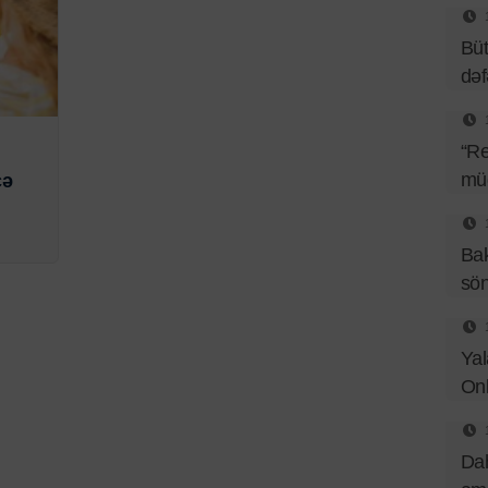
Büt
də
“Re
müq
cə
Bak
sö
Yal
Onl
Dah