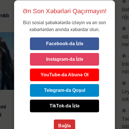
24 IYL 2026 | 12:40
Bak
Ən Son Xəbərləri Qaçırmayın!
ıldı
Bakıda isti hava davam edəcək
oğu
Bizi sosial şəbəkələrdə izləyin və ən son
xəbərlərdən anında xəbərdar olun.
ABŞ
Facebook-da İzlə
med
Instagram-da İzlə
İnf
mö
YouTube-da Abunə Ol
Ölkə
Telegram-da Qoşul
Ley
24 IYL 2026 | 09:34
xəb
TikTok-da İzlə
imi
Neft və Sənaye Universitetinin
i
tələbəsi vəfat etdi
Təq
Bağla
tal