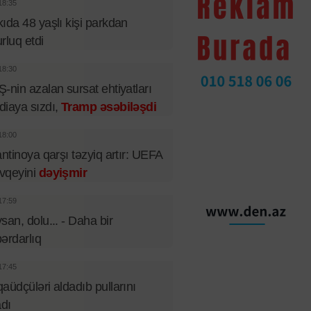
18:35
ıda 48 yaşlı kişi parkdan
rluq etdi
18:30
-nin azalan sursat ehtiyatları
iaya sızdı,
Tramp əsəbiləşdi
18:00
antinoya qarşı təzyiq artır: UEFA
vqeyini
dəyişmir
17:59
san, dolu... - Daha bir
ərdarlıq
17:45
aüdçüləri aldadıb pullarını
adı