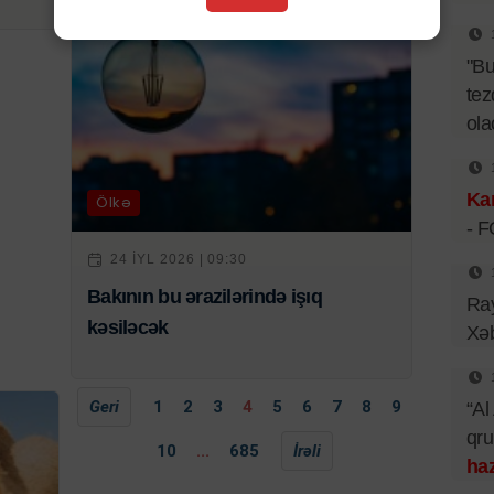
"B
tez
ol
Kar
Ölkə
- 
24 IYL 2026 | 09:30
Bakının bu ərazilərində işıq
Ray
kəsiləcək
Xəb
Geri
1
2
3
4
5
6
7
8
9
“Al
qr
10
...
685
İrəli
haz