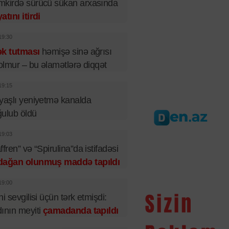
kirdə sürücü sükan arxasında
atını itirdi
19:30
ək tutması
həmişə sinə ağrısı
 olmur – bu əlamətlərə diqqət
19:15
yaşlı yeniyetmə kanalda
ulub öldü
19:03
ffren” və “Spirulina”da istifadəsi
dağan olunmuş maddə tapıldı
19:00
ni sevgilisi üçün tərk etmişdi:
ının meyiti
çamadanda tapıldı