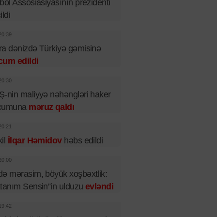
bol Assosiasiyasının prezidenti
ildi
20:39
a dənizdə Türkiyə gəmisinə
cum edildi
20:30
-nin maliyyə nəhəngləri haker
cumuna
məruz qaldı
20:21
il
İlqar Həmidov
həbs edildi
20:00
ə mərasim, böyük xoşbəxtlik:
tanım Sensin”in ulduzu
evləndi
19:42