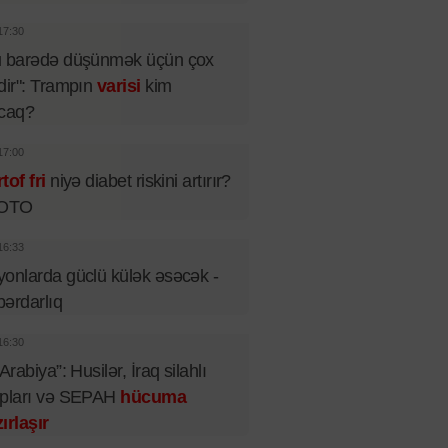
17:30
u barədə düşünmək üçün çox
dir": Trampın
varisi
kim
acaq?
17:00
tof fri
niyə diabet riskini artırır?
FOTO
16:33
onlarda güclü külək əsəcək -
ərdarlıq
16:30
 Arabiya”: Husilər, İraq silahlı
upları və SEPAH
hücuma
ırlaşır