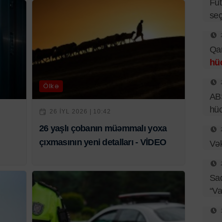
Fut
seç
Qar
hü
Ölkə
ABŞ
hü
26 IYL 2026 | 10:42
26 yaşlı çobanın müəmmalı yoxa
çıxmasının yeni detalları - VİDEO
Vək
Sad
“Va