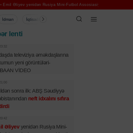
iyev yenidən Rusiya Mini-Futbol Assosiasiyasının prezidenti seçildi
İdman
İqtisadiyyat
Şou-biznes
Müsahibə
Mədə
ər lenti
23:32
aşda televiziya əməkdaşlarına
umun yeni görüntüləri-
BAAN VİDEO
21:00
ildən sonra ilk: ABŞ Səudiyyə
əbistanından
neft idxalını sıfıra
irdi
20:42
l Əliyev
yenidən Rusiya Mini-