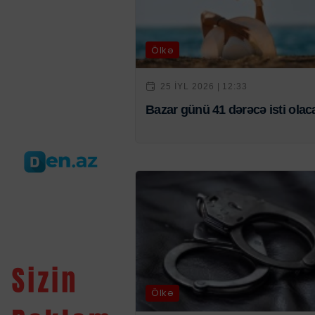
Ölkə
25 IYL 2026 | 12:33
Bazar günü 41 dərəcə isti olac
Ölkə