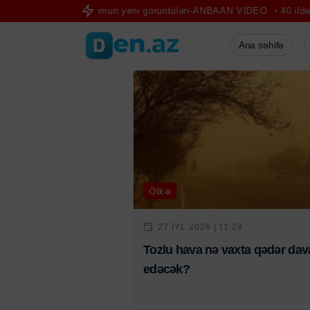
daşlarına hücumun yeni görüntüləri-ANBAAN VİDEO
40 ildən sonra 
Ana səhifə
Ölkə
27 IYL 2026 | 11:29
Tozlu hava nə vaxta qədər da
edəcək?