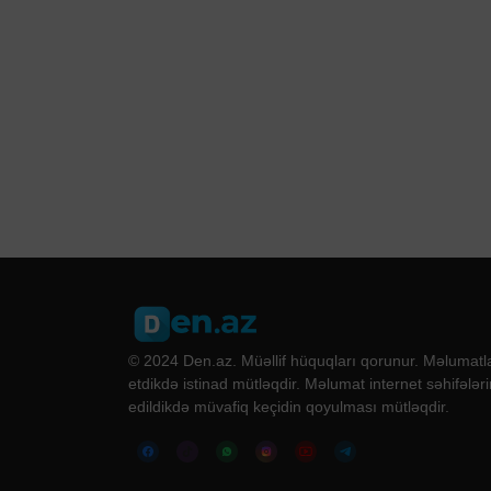
© 2024 Den.az. Müəllif hüquqları qorunur. Məlumatla
etdikdə istinad mütləqdir. Məlumat internet səhifələri
edildikdə müvafiq keçidin qoyulması mütləqdir.