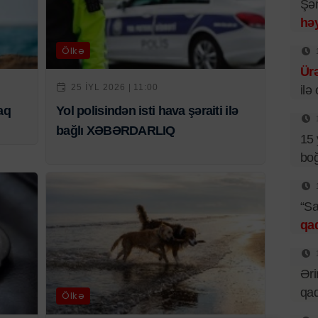
Şəm
həy
Ölkə
Ür
25 IYL 2026 | 11:00
ilə
aq
Yol polisindən isti hava şəraiti ilə
bağlı XƏBƏRDARLIQ
15 
boğ
“Sa
qa
Əri
qad
Ölkə