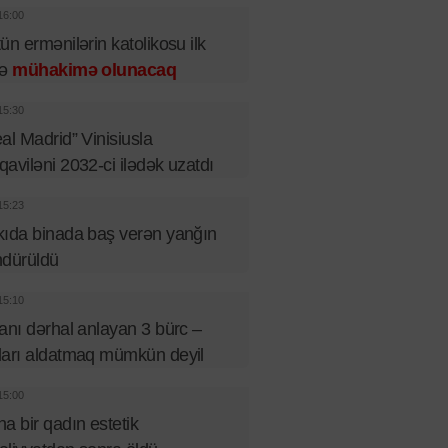
16:00
ün ermənilərin katolikosu ilk
fə
mühakimə olunacaq
15:30
al Madrid” Vinisiusla
aviləni 2032-ci ilədək uzatdı
15:23
ıda binada baş verən yanğın
ndürüldü
15:10
anı dərhal anlayan 3 bürc –
arı aldatmaq mümkün deyil
15:00
a bir qadın estetik