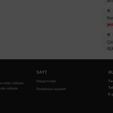
əmə
Bar
ye
Qal
dip
SAYT
Ə
Haqqımızda
Tə
rından istifadə
Te
ndə istifadə
Redaksiya siyasəti
E-