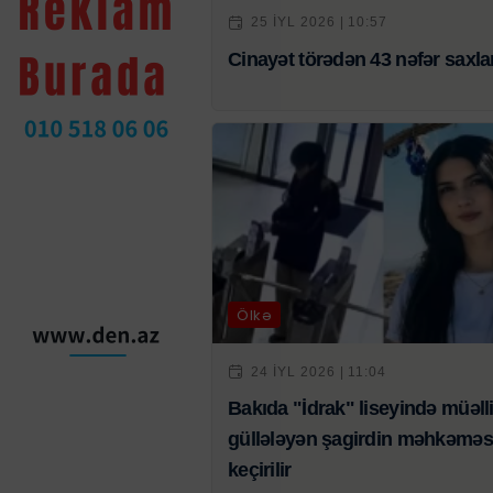
25 IYL 2026 | 10:57
Cinayət törədən 43 nəfər saxlan
Ölkə
24 IYL 2026 | 11:04
Bakıda "İdrak" liseyində müəll
güllələyən şagirdin məhkəməs
keçirilir