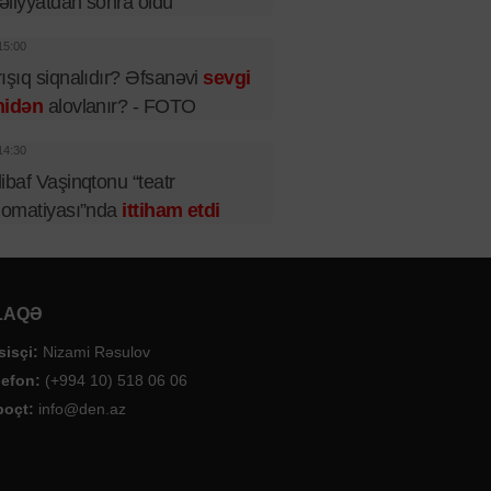
liyyatdan sonra öldü
15:00
ışıq siqnalıdır? Əfsanəvi
sevgi
nidən
alovlanır? - FOTO
14:30
ibaf Vaşinqtonu “teatr
lomatiyası”nda
ittiham etdi
LAQƏ
sisçi:
Nizami Rəsulov
lefon:
(+994 10) 518 06 06
poçt:
info@den.az