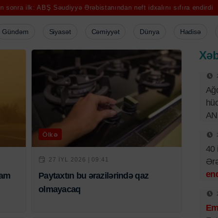
ilk: ABŞ Səudiyyə Ərəbistanından neft idxalını sıfıra endirdi
Emil Əl
Gündəm
Siyasət
Cəmiyyət
Dünya
Hadisə
Xəb
Ağd
hüc
AN
Ölkə
40 
27 IYL 2026 | 09:41
Ər
end
vam
Paytaxtın bu ərazilərində qaz
olmayacaq
Emi