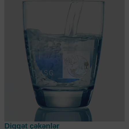
Diqqət çəkənlər