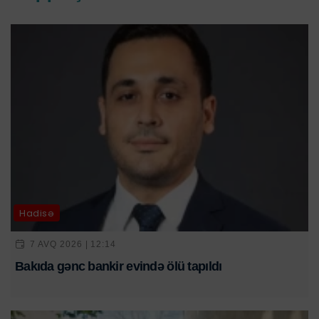
Hadisə
7 AVQ 2026 | 12:14
Bakıda gənc bankir evində ölü tapıldı