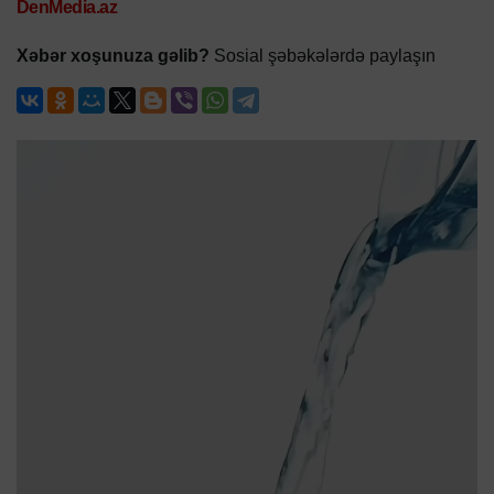
DenMedia.az
Xəbər xoşunuza gəlib?
Sosial şəbəkələrdə paylaşın