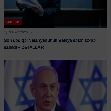
Gündəm
3 MAY 2025 | 23:35
Son dəqiqə: Netanyahunun Bakıya səfəri təxirə
salındı – DETALLAR