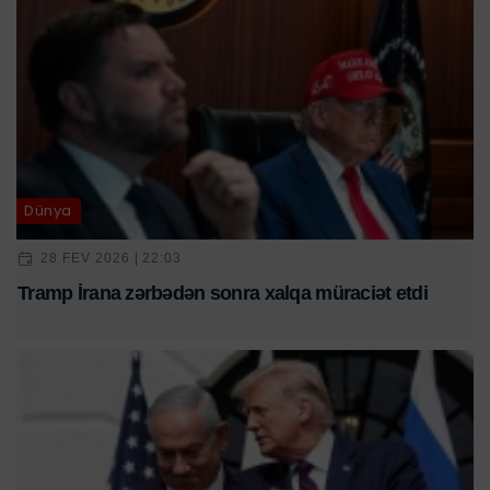
Dünya
28 FEV 2026 | 22:03
Tramp İrana zərbədən sonra xalqa müraciət etdi