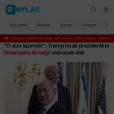
Ana səhifə
Gündəm
Siyasət
Cəmiyyət
Düny
yyə Ərəbistanından neft idxalını sıfıra endirdi
Emil Əliyev yenidən 
"O sizə lazımdır": Tramp İsrail prezidentinə
Netanyahu ilə bağlı
müraciət etdi