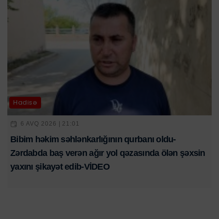
Hadisə
6 AVQ 2026 | 21:01
Bibim həkim səhlənkarlığının qurbanı oldu-
Zərdabda baş verən ağır yol qəzasında ölən şəxsin
yaxını şikayət edib-VİDEO