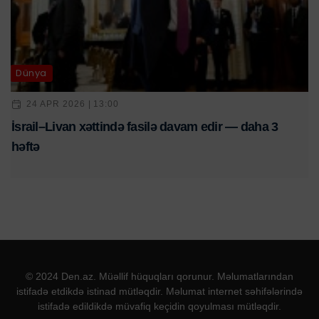
Dünya
24 APR 2026 | 13:00
İsrail–Livan xəttində fasilə davam edir — daha 3
həftə
© 2024 Den.az. Müəllif hüquqları qorunur. Məlumatlarından
istifadə etdikdə istinad mütləqdir. Məlumat internet səhifələrində
istifadə edildikdə müvafiq keçidin qoyulması mütləqdir.