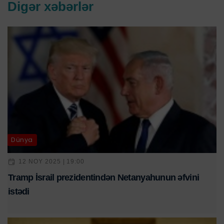
Digər xəbərlər
Dünya
12 NOY 2025 | 19:00
Tramp İsrail prezidentindən Netanyahunun əfvini
istədi