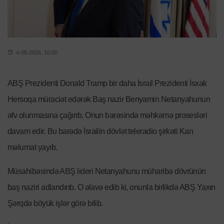
4-05-2026, 10:00
ABŞ Prezidenti Donald Tramp bir daha İsrail Prezidenti İsxak
Hersoqa müraciət edərək Baş nazir Benyamin Netanyahunun
əfv olunmasına çağırıb. Onun barəsində məhkəmə prosesləri
davam edir. Bu barədə İsrailin dövlət teleradio şirkəti Kan
məlumat yayıb.
Müsahibəsində ABŞ lideri Netanyahunu müharibə dövrünün
baş naziri adlandırıb. O əlavə edib ki, onunla birlikdə ABŞ Yaxın
Şərqdə böyük işlər görə bilib.