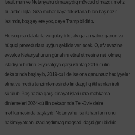
İsrail, mən və Netanyahu olmasaydıq mövcud olmazdı, məhz
bu ardıcıllıqla. Sizə müharibəyə fokuslana bilən baş nazir
lazımdır, boş şeylərə yox, deyə Tramp bildirib.
Hersoq isə dəfələrlə vurğulayıb ki, əfv qərarı yalnız qanun və
hüquqi prosedurlara uyğun şəkildə veriləcək. O, əfv əvəzinə
əvvəlcə Netanyahunun günahını etiraf etməsinə nail olmaq
istədiyini bildirib. Siyasətçiyə qarşı istintaq 2016-cı ilin
dekabrında başlayıb, 2019-cu ildə isə ona qanunsuz hədiyyələr
alma və media tənzimləməsində fırıldaqçılıq ittihamları irəli
sürülüb. Baş nazirə qarşı cinayət işləri üzrə məhkəmə
dinləmələri 2024-cü ilin dekabrında Təl-Əviv dairə
məhkəməsində başlayıb. Netanyahu isə ittihamların onu
hakimiyyətdən uzaqlaşdırmaq məqsədi daşıdığını bildirir.