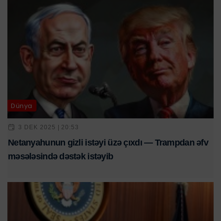
Dünya
3 DEK 2025 | 20:53
Netanyahunun gizli istəyi üzə çıxdı — Trampdan əfv
məsələsində dəstək istəyib