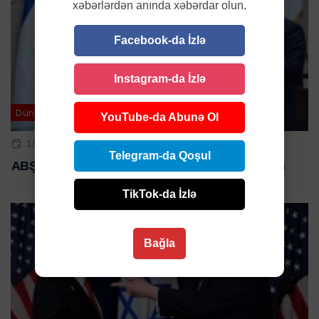
xəbərlərdən anında xəbərdar olun.
Facebook-da İzlə
Instagram-da İzlə
Dünya
YouTube-da Abunə Ol
13 OKT 2025 | 16:50
Telegram-da Qoşul
ABŞ liderindən İsrailə təklif: Baş naziri bağışlayın
TikTok-da İzlə
Bağla