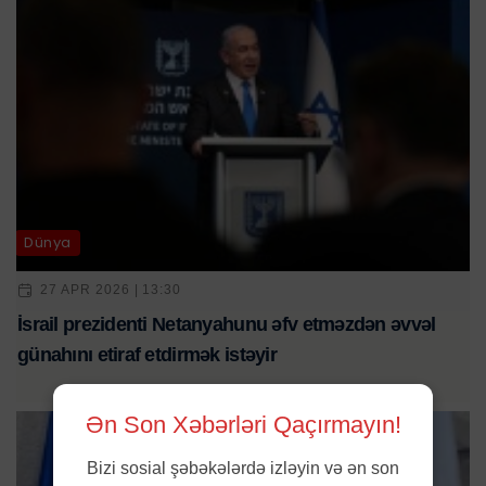
Dünya
27 APR 2026 | 13:30
İsrail prezidenti Netanyahunu əfv etməzdən əvvəl
günahını etiraf etdirmək istəyir
Ən Son Xəbərləri Qaçırmayın!
Bizi sosial şəbəkələrdə izləyin və ən son