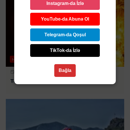
Instagram-da İzlə
YouTube-da Abunə Ol
Telegram-da Qoşul
TikTok-da İzlə
Hadisə
Bağla
6 AVQ 2026 | 10:35
Tərtərdə ailə faciəsi: ər-arvad yanıb öldülər