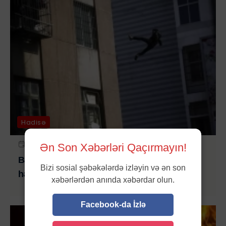
Hadisə
6 AVQ 2026 | 11:18
Ən Son Xəbərləri Qaçırmayın!
Bakıda 18 mərtəbəli binadan yıxılan kişi
Bizi sosial şəbəkələrdə izləyin və ən son
həyatını itirdi
xəbərlərdən anında xəbərdar olun.
Facebook-da İzlə