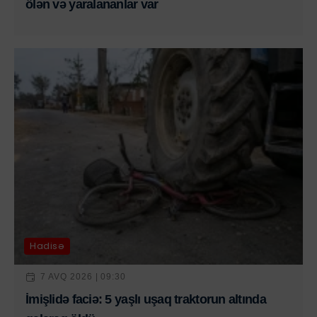
ölən və yaralananlar var
Hadisə
7 AVQ 2026 | 09:30
İmişlidə faciə: 5 yaşlı uşaq traktorun altında