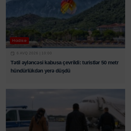
Hadisə
6 AVQ 2026 | 10:00
Tətil əyləncəsi kabusa çevrildi: turistlər 50 metr
hündürlükdən yerə düşdü