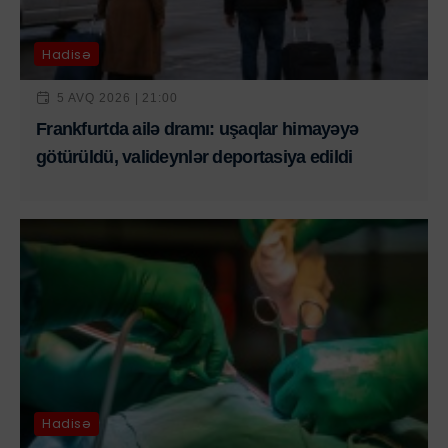
Hadisə
5 AVQ 2026 | 21:00
Frankfurtda ailə dramı: uşaqlar himayəyə
götürüldü, valideynlər deportasiya edildi
Hadisə