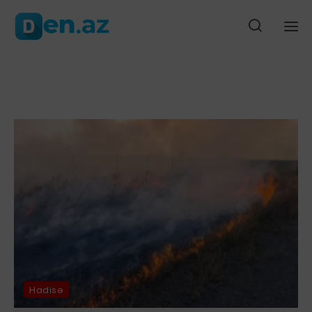
 yeni görüntüləri-ANBAAN VİDEO
40 ildən sonra ilk: ABŞ Səudiyyə Ə
Ana səhifə
Gündəm
Siyasət
Cəmiyyət
Düny
Hadisə