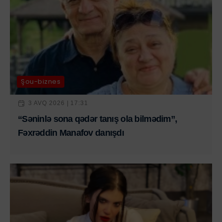
Şou-biznes
3 AVQ 2026 | 17:31
“Səninlə sona qədər tanış ola bilmədim”,
Fəxrəddin Manafov danışdı