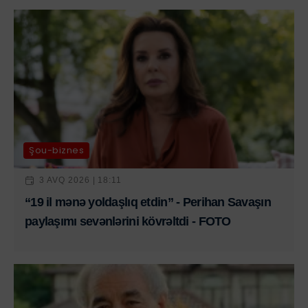
Şou-biznes
3 AVQ 2026 | 18:11
“19 il mənə yoldaşlıq etdin” - Perihan Savaşın
paylaşımı sevənlərini kövrəltdi - FOTO