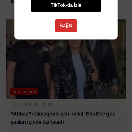
sevgisi geri qayıdır - FOTO
TikTok-da İzlə
Bağla
Şou-biznes
1 AVQ 2026 | 21:00
“Ahbap” istintaqında yeni detal: Eda Ece göz
yaşları içində üzr istədi