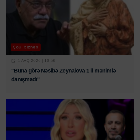
Şou-biznes
1 AVQ 2026 | 10:56
"Buna görə Nəsibə Zeynalova 1 il mənimlə
danışmadı"