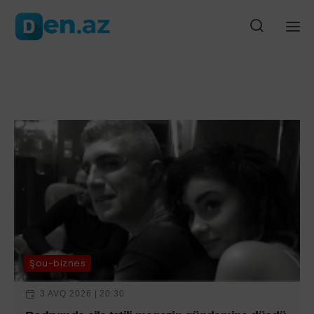
lıdır” – Hakan Fidan
Tramp İlham Əliyevə zəng etdi: 40 dəqiqəlik 
Ana səhifə
Gündəm
Siyasət
Cəmiyyət
Düny
Şou-biznes
3 AVQ 2026 | 20:30