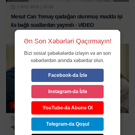
2 AVQ 2026 | 18:00
Mesut Can Tomay qadağan olunmuş maddə işi
ilə bağlı suallardan yayındı - VİDEO
Ən Son Xəbərləri Qaçırmayın!
Bizi sosial şəbəkələrdə izləyin və ən son
xəbərlərdən anında xəbərdar olun.
Facebook-da İzlə
Instagram-da İzlə
Şou-biznes
YouTube-da Abunə Ol
2 AVQ 2026 | 16:30
Telegram-da Qoşul
“Uzak Şehir”ə sürpriz transfer: Alyanın ilk