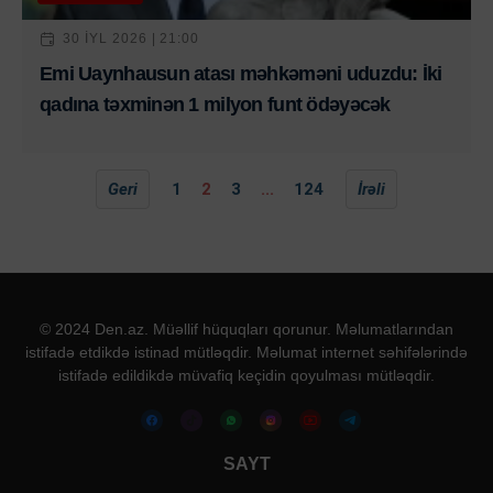
30 IYL 2026 | 21:00
Emi Uaynhausun atası məhkəməni uduzdu: İki
qadına təxminən 1 milyon funt ödəyəcək
Geri
1
2
3
...
124
İrəli
© 2024 Den.az. Müəllif hüquqları qorunur. Məlumatlarından
istifadə etdikdə istinad mütləqdir. Məlumat internet səhifələrində
istifadə edildikdə müvafiq keçidin qoyulması mütləqdir.
SAYT