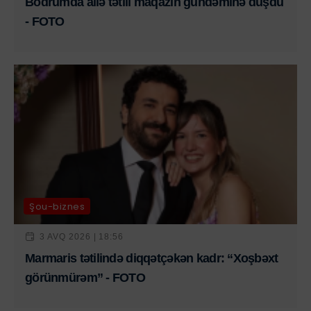
Bodrumda ailə tətili maqazin gündəminə düşdü
- FOTO
Şou-biznes
3 AVQ 2026 | 18:56
Marmaris tətilində diqqətçəkən kadr: “Xoşbəxt
görünmürəm” - FOTO