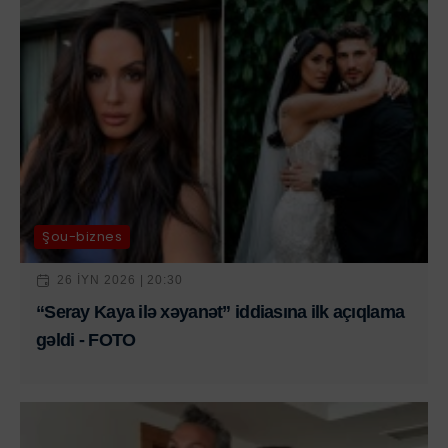
Şou-biznes
26 IYN 2026 | 20:30
“Seray Kaya ilə xəyanət” iddiasına ilk açıqlama
gəldi - FOTO