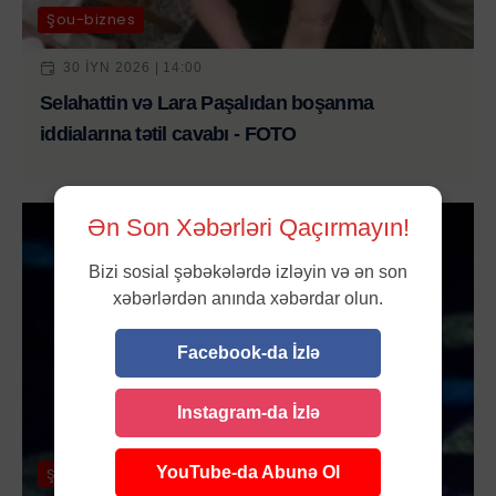
Şou-biznes
30 IYN 2026 | 14:00
Selahattin və Lara Paşalıdan boşanma
iddialarına tətil cavabı - FOTO
Ən Son Xəbərləri Qaçırmayın!
Bizi sosial şəbəkələrdə izləyin və ən son
xəbərlərdən anında xəbərdar olun.
Facebook-da İzlə
Instagram-da İzlə
YouTube-da Abunə Ol
Şou-biznes