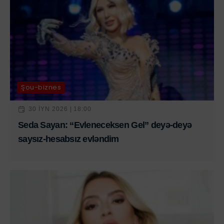
Şou-biznes
30 IYN 2026 | 18:00
Seda Sayan: “Evleneceksen Gel” deyə-deyə
saysız-hesabsız evləndim