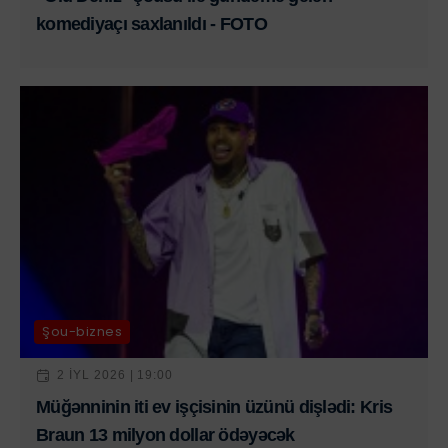
komediyaçı saxlanıldı - FOTO
Şou-biznes
2 IYL 2026 | 19:00
Müğənninin iti ev işçisinin üzünü dişlədi: Kris
Braun 13 milyon dollar ödəyəcək