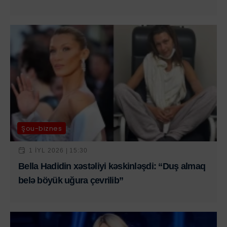
Şou-biznes
1 IYL 2026 | 15:30
Bella Hadidin xəstəliyi kəskinləşdi: “Duş almaq
belə böyük uğura çevrilib”