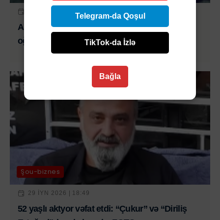
29 IYN 2026 | 19:30
Telegram-da Qoşul
Andrea Boçellinin villasından 500 min avroluq
oğurluq edildi
TikTok-da İzlə
Bağla
Şou-biznes
29 IYN 2026 | 18:49
52 yaşlı aktyor vəfat etdi: “Çukur” və “Diriliş