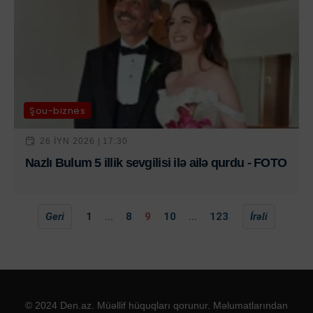
Şou-biznes
26 IYN 2026 | 17:30
Nazlı Bulum 5 illik sevgilisi ilə ailə qurdu - FOTO
Geri
1
...
8
9
10
...
123
İrəli
© 2024 Den.az. Müəllif hüquqları qorunur. Məlumatlarından