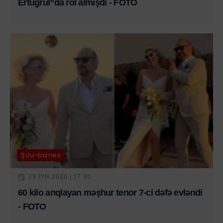
Ertuğrul”da rol almışdı - FOTO
Şou-biznes
29 IYN 2026 | 17:30
60 kilo arıqlayan məşhur tenor 7-ci dəfə evləndi
- FOTO